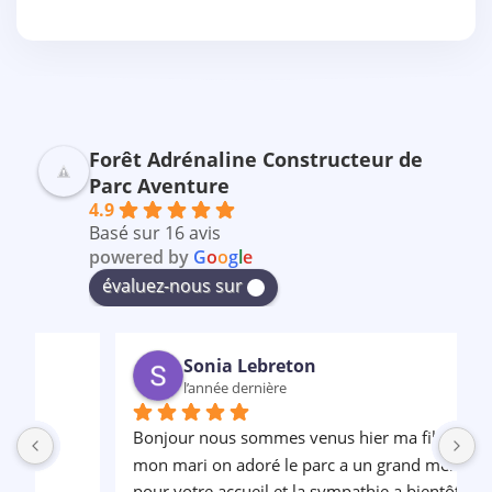
Forêt Adrénaline Constructeur de
Parc Aventure
4.9
Basé sur 16 avis
powered by
G
o
o
g
l
e
évaluez-nous sur
Sonia Lebreton
l’année dernière
Bonjour nous sommes venus hier ma fille et 
P
mon mari on adoré le parc a un grand merci 
pour votre accueil et la sympathie a bientôt