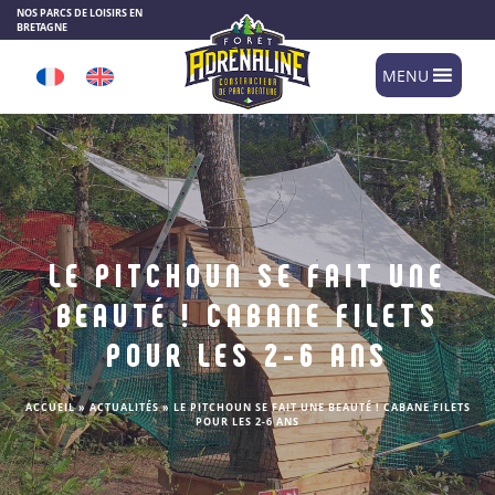
Panneau de gestion des cookies
NOS PARCS DE LOISIRS EN
BRETAGNE
MENU
LE PITCHOUN SE FAIT UNE
BEAUTÉ ! CABANE FILETS
POUR LES 2-6 ANS
ACCUEIL
»
ACTUALITÉS
»
LE PITCHOUN SE FAIT UNE BEAUTÉ ! CABANE FILETS
POUR LES 2-6 ANS