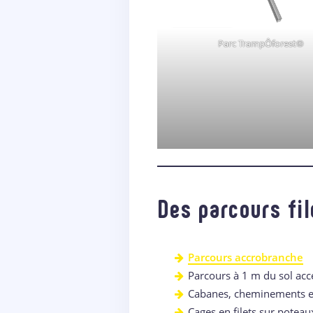
Parc TrampÔforest®
Des parcours fi
Parcours accrobranche
Parcours à 1 m du sol acce
Cabanes, cheminements e
Cages en filets sur poteaux