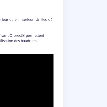
érieur ou en intérieur. Un lieu où
rs TrampÔforest® permettent
ilisation des baudriers.