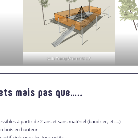
Salle TrampÔforest® 3D
lets mais pas que…..
ssibles à partir de 2 ans et sans matériel (baudrier, etc…)
n bois en hauteur
 artificiels pour les tous petits