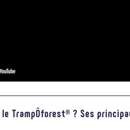
r le TrampÔforest®
? Ses princip