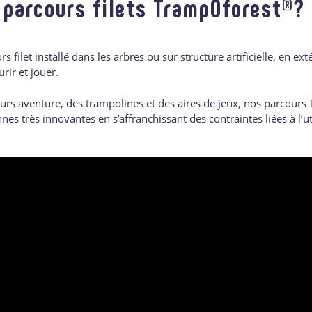
e parcours filets TrampÔforest®?
filet installé dans les arbres ou sur structure artificielle, en ext
rir et jouer.
ours aventure, des trampolines et des aires de jeux, nos parcou
es très innovantes en s’affranchissant des contraintes liées à l’ut