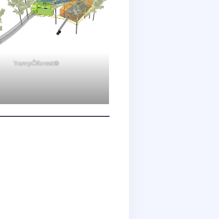
TrampÔforest®