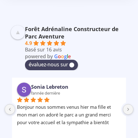
Forêt Adrénaline Constructeur de
Parc Aventure
4.9
Basé sur 16 avis
powered by
G
o
o
g
l
e
évaluez-nous sur
Sonia Lebreton
l’année dernière
Bonjour nous sommes venus hier ma fille et 
P
mon mari on adoré le parc a un grand merci 
pour votre accueil et la sympathie a bientôt