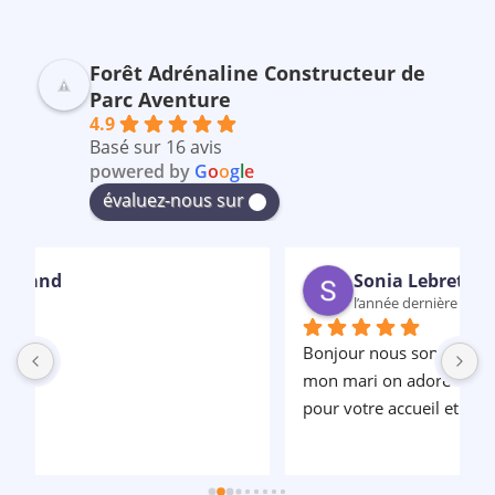
Forêt Adrénaline Constructeur de
Parc Aventure
4.9
Basé sur 16 avis
powered by
G
o
o
g
l
e
évaluez-nous sur
Sonia Lebreton
l’année dernière
Bonjour nous sommes venus hier ma fille et 
P
mon mari on adoré le parc a un grand merci 
pour votre accueil et la sympathie a bientôt