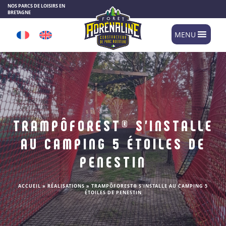
Panneau de gestion des cookies
NOS PARCS DE LOISIRS EN
BRETAGNE
MENU
TRAMPÔFOREST® S’INSTALLE
AU CAMPING 5 ÉTOILES DE
PENESTIN
ACCUEIL
»
RÉALISATIONS
»
TRAMPÔFOREST® S’INSTALLE AU CAMPING 5
ÉTOILES DE PENESTIN