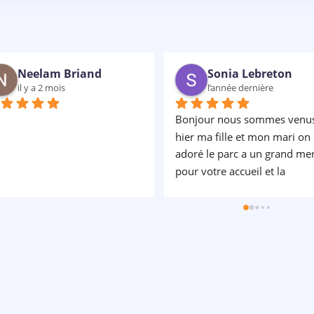
gwenaelle clin
Christophe Chong
il y a 2 ans
il y a 2 ans
 superbe moment en famille 
Très bonne expérience les 
cours adaptés pour tous et 
enfants ont adorés... Avec un
s sécurisés 👍 cadre 
équipe de professionnels très
nifique et encadrents 
sympa notamment Céline qui
fessionnels et bienveillants, 
est un rayon de soleil.... Un 
 recommande
grand merci à elle... Elle est à 
écoute très patiente avec les 
enfants et c est très rassurant.
Encore bravo car nous avons
passé une super journée.