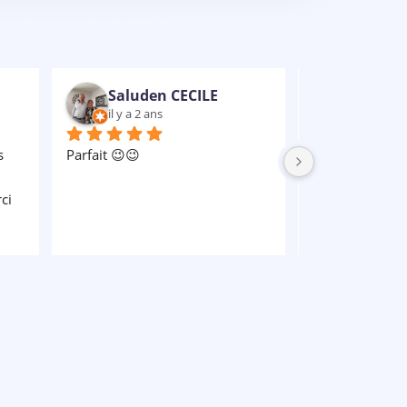
Nathaniel VULCAIN-RUBENS
il y a 2 ans
il y a 2 an
Un grand MERCI à Celine qui a 
e 
été notre rayon de soleil, et à 
 
Kévin qui nous a sauvé en fin de 
 
parcours
l 
.. 
 