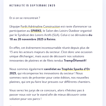
ACTUALITÉ
15 SEPTEMBRE 2025
Et si on se rencontrait ?
L’équipe
Forêt Adrénaline Construction
est ravie d’annoncer sa
participation au
SPARKS
, le Salon des Loisirs Outdoor organisé
par le Syndicat des Loisirs Actifs (SLA). Celui-ci se déroulera
du
18 au 20 novembre 2025 à Reims
.
En effet, cet événement incontournable réunit depuis plus de
15 ans les acteurs majeurs du secteur. C’est donc une occasion
unique d’échanger, mais aussi de découvrir nos solutions
innovantes de platines et de filets tendus
TrampÔforest®
!
Nous sommes également
candidat au
Trophée Sparks d’Or
2025
, qui récompense les innovations du secteur ! Nous
sommes ravis de présenter pour cette édition, nos nouvelles
platines, qui ont pu faire leur preuves sur différents chantiers.
Vous serez les jurys de ce concours, alors n’hésitez pas à
passer nous voir sur le stand afin de mieux découvrir cette
solution pour vos parcs !