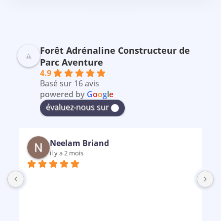
Forêt Adrénaline Constructeur de
Parc Aventure
4.9
Basé sur 16 avis
powered by
G
o
o
g
l
e
évaluez-nous sur
Neelam Briand
il y a 2 mois
B
m
p