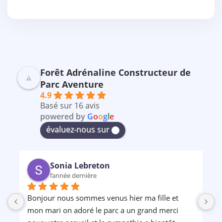
Forêt Adrénaline Constructeur de
Parc Aventure
4.9
Basé sur 16 avis
powered by
G
o
o
g
l
e
évaluez-nous sur
Sonia Lebreton
l’année dernière
Bonjour nous sommes venus hier ma fille et 
P
mon mari on adoré le parc a un grand merci 