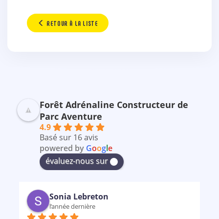
RETOUR À LA LISTE
Forêt Adrénaline Constructeur de
Parc Aventure
4.9
Basé sur 16 avis
powered by
G
o
o
g
l
e
évaluez-nous sur
Sonia Lebreton
l’année dernière