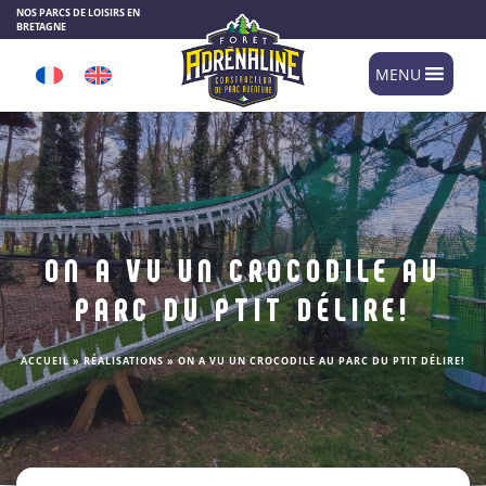
Panneau de gestion des cookies
NOS PARCS DE LOISIRS EN
BRETAGNE
MENU
ON A VU UN CROCODILE AU
PARC DU PTIT DÉLIRE!
ACCUEIL
»
RÉALISATIONS
»
ON A VU UN CROCODILE AU PARC DU PTIT DÉLIRE!