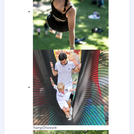
TrampÔforest®