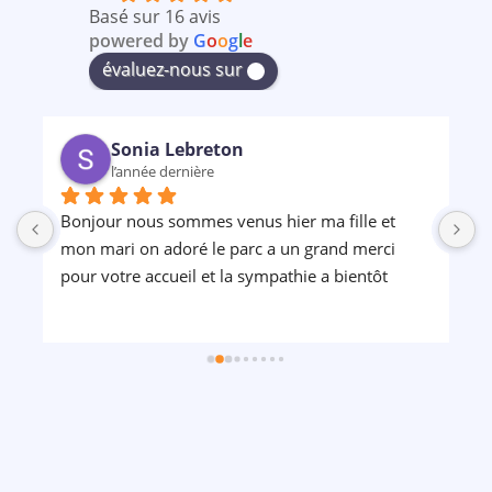
Basé sur 16 avis
powered by
G
o
o
g
l
e
évaluez-nous sur
Sonia Lebreton
l’année dernière
Bonjour nous sommes venus hier ma fille et 
P
mon mari on adoré le parc a un grand merci 
pour votre accueil et la sympathie a bientôt