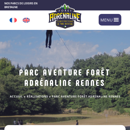
Panneau de gestion des cookies
NOS PARCS DE LOISIRS EN
BRETAGNE
MENU
PARC AVENTURE FORÊT
ADRÉNALINE RENNES
ACCUEIL
»
RÉALISATIONS
»
PARC AVENTURE FORÊT ADRÉNALINE RENNES