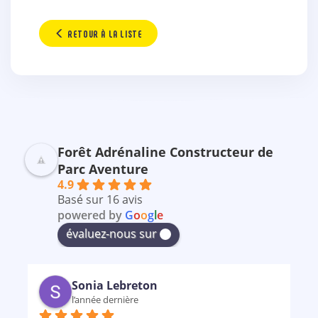
RETOUR À LA LISTE
Forêt Adrénaline Constructeur de
Parc Aventure
4.9
Basé sur 16 avis
powered by
G
o
o
g
l
e
évaluez-nous sur
Sonia Lebreton
l’année dernière