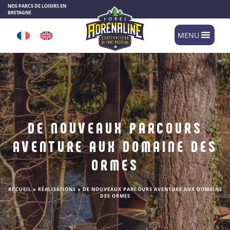
Panneau de gestion des cookies
NOS PARCS DE LOISIRS EN
BRETAGNE
MENU
DE NOUVEAUX PARCOURS
AVENTURE AUX DOMAINE DES
ORMES
ACCUEIL
»
RÉALISATIONS
»
DE NOUVEAUX PARCOURS AVENTURE AUX DOMAINE
DES ORMES