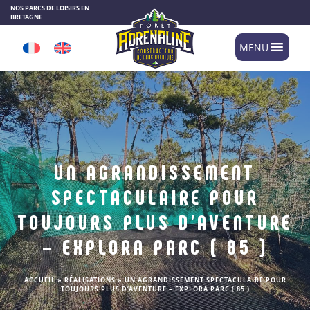
Panneau de gestion des cookies
NOS PARCS DE LOISIRS EN
BRETAGNE
MENU
UN AGRANDISSEMENT
SPECTACULAIRE POUR
TOUJOURS PLUS D’AVENTURE
– EXPLORA PARC ( 85 )
ACCUEIL
»
RÉALISATIONS
»
UN AGRANDISSEMENT SPECTACULAIRE POUR
TOUJOURS PLUS D’AVENTURE – EXPLORA PARC ( 85 )