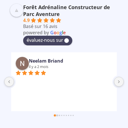
Forêt Adrénaline Constructeur de
Parc Aventure
4.9
Basé sur 16 avis
powered by
G
o
o
g
l
e
évaluez-nous sur
Neelam Briand
il y a 2 mois
B
m
p