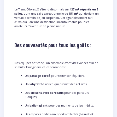
Le TrampÔforest® s’étend désormais sur
427 m² répartis en 5
salles
, dont une salle exceptionnelle de
151 m²
qui devient un
véritable terrain de jeu suspendu. Cet agrandissement fait
d’Explora Parc une destination incontournable pour les
amateurs d’aventure en pleine nature.
Des nouveautés pour tous les goûts :
Nos équipes ont conçu un ensemble d’activités variées afin de
stimuler l’imaginaire et les sensations :
Un
passage cordé
pour tester son équilibre,
Un
labyrinthe
aérien qui promet défis et rires,
Des
cloisons avec cerceaux
pour des parcours
ludiques,
Un
ballon géant
pour des moments de jeu inédits,
Des espaces dédiés aux sports collectifs (
basket et