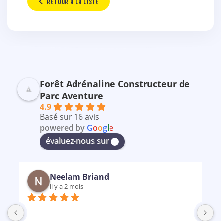
RETOUR À LA LISTE
Forêt Adrénaline Constructeur de
Parc Aventure
4.9
Basé sur 16 avis
powered by
G
o
o
g
l
e
évaluez-nous sur
Neelam Briand
il y a 2 mois
B
m