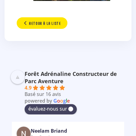
RETOUR À LA LISTE
Forêt Adrénaline Constructeur de
Parc Aventure
4.9
Basé sur 16 avis
powered by
G
o
o
g
l
e
évaluez-nous sur
Neelam Briand