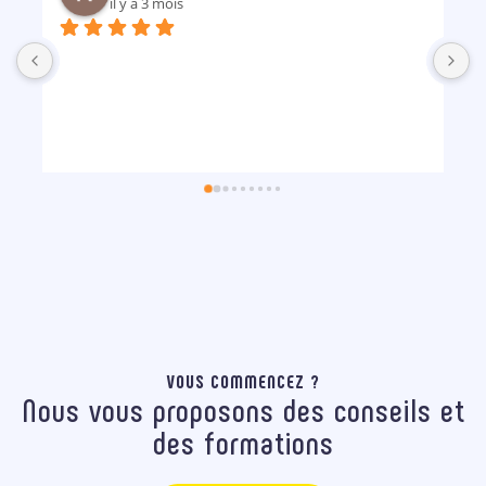
il y a 3 mois
B
m
p
VOUS COMMENCEZ ?
Nous vous proposons des conseils et
des formations