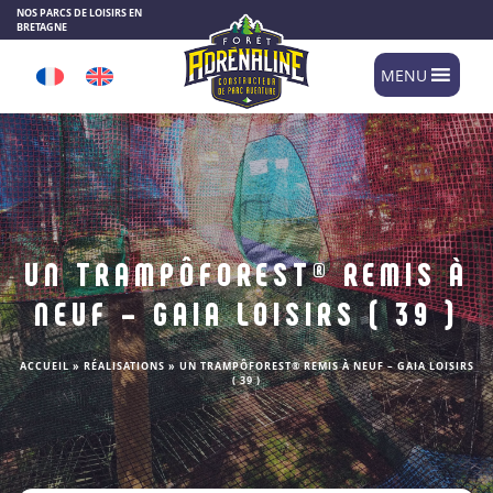
Panneau de gestion des cookies
NOS PARCS DE LOISIRS EN
BRETAGNE
MENU
UN TRAMPÔFOREST® REMIS À
NEUF – GAIA LOISIRS ( 39 )
ACCUEIL
»
RÉALISATIONS
»
UN TRAMPÔFOREST® REMIS À NEUF – GAIA LOISIRS
( 39 )