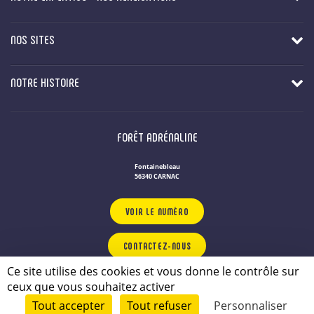
NOS SITES
NOTRE HISTOIRE
FORÊT ADRÉNALINE
Fontainebleau
56340 CARNAC
VOIR LE NUMÉRO
CONTACTEZ-NOUS
Ce site utilise des cookies et vous donne le contrôle sur
ceux que vous souhaitez activer
NOS PARCS DE LOISIRS EN BRETAGNE
Politique de confidentialité
Tout accepter
Tout refuser
Personnaliser
Plan du site