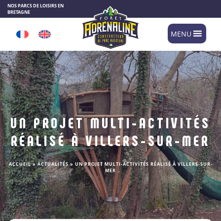
Panneau de gestion des cookies
NOS PARCS DE LOISIRS EN
BRETAGNE
MENU
UN PROJET MULTI-ACTIVITÉS
RÉALISÉ À VILLERS-SUR-MER
ACCUEIL
»
ACTUALITÉS
»
UN PROJET MULTI-ACTIVITÉS RÉALISÉ À VILLERS-SUR-
MER