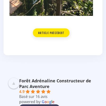
ARTICLE PRÉCÉDENT
Forêt Adrénaline Constructeur de
Parc Aventure
4.9
Basé sur 16 avis
powered by
G
o
o
g
l
e