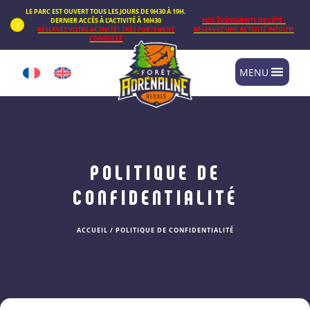
Panneau de gestion des cookies
LE PARC EST OUVERT TOUS LES JOURS DE 9H30 À 19H.
DERNIER ACCÈS À L’ACTIVITÉ À 16H30
NOS ÉVÈNEMENTS DE L’ÉTÉ :
RÉSERVEZ VOTRE ACTIVITÉ ! TRÈS FORTEMENT
RÉSERVEZ UNE ACTIVITÉ INÉDITE!
CONSEILLÉ
MENU
POLITIQUE DE
CONFIDENTIALITÉ
ACCUEIL
/
POLITIQUE DE CONFIDENTIALITÉ