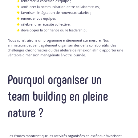
renforcer la cohésion d’équipe ;
améliorer la communication entre collaborateurs ;
favoriser l’intégration de nouveaux salariés ;
remercier vos équipes ;
célébrer une réussite collective ;
développer la confiance ou le leadership ;
Nous construisons un programme entièrement sur mesure. Nos
animateurs peuvent également organiser des défis collaboratifs, des
challenges chronométrés ou des ateliers de réflexion afin d’apporter une
véritable dimension managériale à votre journée.
Pourquoi organiser un
team building en pleine
nature ?
Les études montrent que les activités organisées en extérieur favorisent