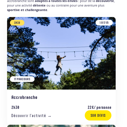
accrobranche sont
adaptés à toutes les envies
: pour de la
découverte
,
pour une activité
détente
ou au contraire pour une aventure plus
sportive et challengeante
.
2H30
1 À 17 M
17 PARCOURS
Accrobranche
2h30
22€/ personne
Découvrir l’activité →
SUR DEVIS