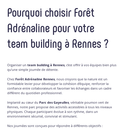
Pourquoi choisir Forêt
Adrénaline pour votre
team building à Rennes ?
Organiser un
team building à Rennes
, c’est offrir à vos équipes bien plus
qu’une simple journée de détente.
Chez
Forêt Adrénaline Rennes
, nous croyons que la nature est un
formidable levier pour développer la cohésion d’équipe, renforcer la
confiance entre collaborateurs et favoriser les échanges dans un cadre
différent du quotidien professionnel.
Implanté au cœur du
Parc des Gayeulles
, véritable poumon vert de
Rennes, notre parc propose des activités accessibles à tous les niveaux
physiques. Chaque participant évolue à son rythme, dans un
environnement sécurisé, convivial et stimulant.
Nos journées sont conçues pour répondre à différents objectifs :