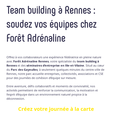
Team building à Rennes :
soudez vos équipes chez
Forêt Adrénaline
Offrez à vos collaborateurs une expérience fédératrice en pleine nature
avec
Forêt Adrénaline Rennes
, votre spécialiste du
team building à
Rennes
et des
séminaires d’entreprise en Ille-et-Vilaine
. Situé au cœur
du
Parc des Gayeulles
, à seulement quelques minutes du centre-ville de
Rennes, notre parc accueille entreprises, collectivités, associations et CSE
pour des journées de cohésion d’équipe sur mesure.
Entre aventure, défis collaboratifs et moments de convivialité, nos
activités permettent de renforcer la communication, la motivation et
l’esprit d’équipe dans un environnement naturel propice à la
déconnexion.
Créez votre journée à la carte