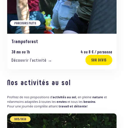
PARCOURS FILETS
Trampoforest
30 mn ou 1h
4 ou 8 € / personne
Découvrir l’activité →
SUR DEVIS
Nos activités au sol
Profitez de nos propositions d’
activités au sol
, en pleine
nature
et
néanmoins adaptées à toutes les
envies
et tous les
besoins
.
Pour une journée complète alliant
travail et détente
!
1H15/1H30