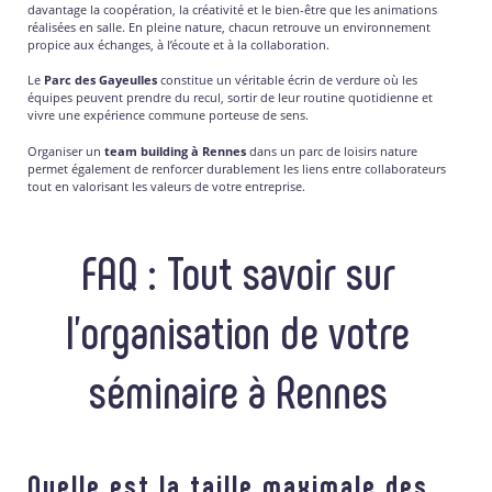
davantage la coopération, la créativité et le bien-être que les animations
réalisées en salle. En pleine nature, chacun retrouve un environnement
propice aux échanges, à l’écoute et à la collaboration.
Le
Parc des Gayeulles
constitue un véritable écrin de verdure où les
équipes peuvent prendre du recul, sortir de leur routine quotidienne et
vivre une expérience commune porteuse de sens.
Organiser un
team building à Rennes
dans un parc de loisirs nature
permet également de renforcer durablement les liens entre collaborateurs
tout en valorisant les valeurs de votre entreprise.
FAQ : Tout savoir sur
l’organisation de votre
séminaire à Rennes
Quelle est la taille maximale des