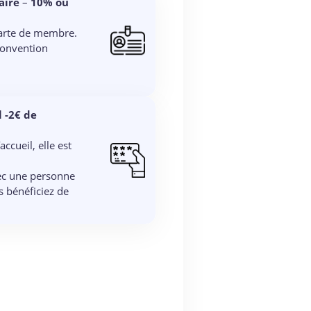
aire
–
10% ou
carte de membre.
convention
l -2€ de
accueil, elle est
ec une personne
s bénéficiez de