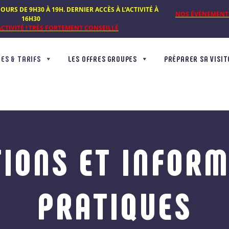
OURS DE 9H30 À 19H. DERNIER ACCÈS À L’ACTIVITÉ À
NOS ÉVÈNEMENTS 
16H30
CTIVITÉ ! TRÈS FORTEMENT CONSEILLÉ
ES & TARIFS
LES OFFRES GROUPES
PRÉPARER SA VISIT
IONS ET INFOR
PRATIQUES