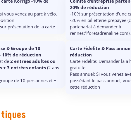
 carte Korrigo -10%
de
Comité d’entreprise parten
20% de réduction
si vous venez au parc à vélo.
-10% sur présentation d’une 
position
-20% en billetterie prépayée (
sur présentation de la carte
partenariat à demander à
rennes@foretadrenaline.com).
se & Groupe de 10
Carte Fidélité & Pass annue
– 10% de réduction
réduction
hat de
2 entrées adultes ou
Carte Fidélité: Demander là à l’
 + 3 entrées enfants
(2 ans
gratuite!
Pass annuel: Si vous venez av
groupe de 10 personnes et +
possédant le pass annuel, vou
cette réduction
atiques