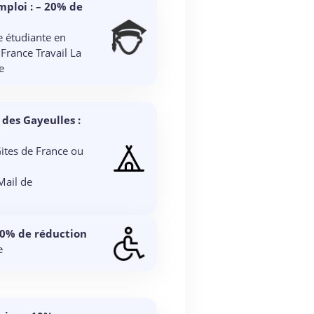
ploi : – 20% de
e étudiante en
f France Travail La
e
des Gayeulles :
Gites de France ou
 Mail de
 20% de réduction
e