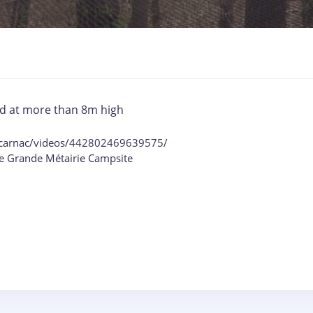
d at more than 8m high
e.carnac/videos/442802469639575/
e Grande Métairie Campsite