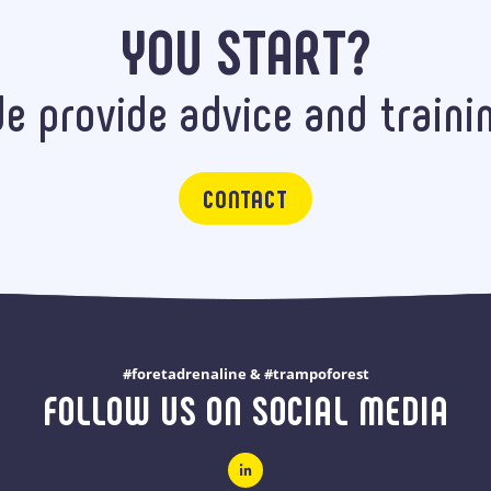
YOU START?
e provide advice and traini
CONTACT
#foretadrenaline & #trampoforest
FOLLOW US ON SOCIAL MEDIA