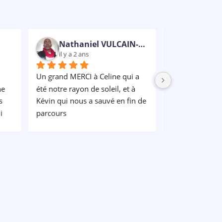
Nathaniel VULCAIN-RUBENS
il y a 2 ans
il y a 2 an
Un grand MERCI à Celine qui a 
e 
été notre rayon de soleil, et à 
 
Kévin qui nous a sauvé en fin de 
 
parcours
l 
.. 
 