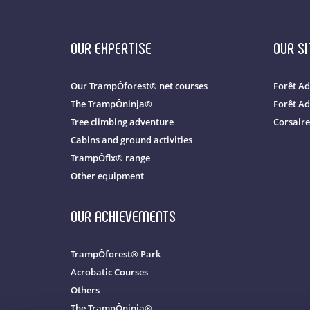
OUR EXPERTISE
OUR SI
Our TrampÔforest® net courses
Forêt Ad
The TrampÔninja®
Forêt Ad
Tree climbing adventure
Corsaire
Cabins and ground activities
TrampÔfix® range
Other equipment
OUR ACHIEVEMENTS
TrampÔforest® Park
Acrobatic Courses
Others
The TrampÔninja®