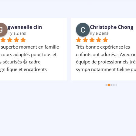
gwenaelle clin
Christophe Chong
il y a 2 ans
il y a 2 ans
 superbe moment en famille 
Très bonne expérience les 
cours adaptés pour tous et 
enfants ont adorés... Avec un
s sécurisés 👍 cadre 
équipe de professionnels très
nifique et encadrents 
sympa notamment Céline qui
fessionnels et bienveillants, 
est un rayon de soleil.... Un 
 recommande
grand merci à elle... Elle est à 
écoute très patiente avec les 
enfants et c est très rassurant.
Encore bravo car nous avons
passé une super journée.