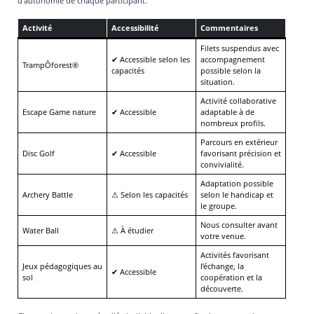
d’autonomie de chaque participant.
Activité
Accessibilité
Commentaires
Filets suspendus avec
✔ Accessible selon les
accompagnement
TrampÔforest®
capacités
possible selon la
situation.
Activité collaborative
Escape Game nature
✔ Accessible
adaptable à de
nombreux profils.
Parcours en extérieur
Disc Golf
✔ Accessible
favorisant précision et
convivialité.
Adaptation possible
Archery Battle
⚠ Selon les capacités
selon le handicap et
le groupe.
Nous consulter avant
Water Ball
⚠ À étudier
votre venue.
Activités favorisant
Jeux pédagogiques au
l’échange, la
✔ Accessible
sol
coopération et la
découverte.