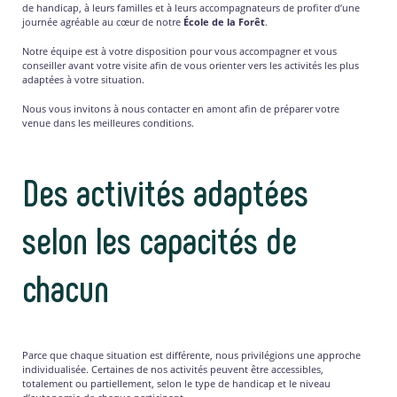
de handicap, à leurs familles et à leurs accompagnateurs de profiter d’une
journée agréable au cœur de notre
École de la Forêt
.
Notre équipe est à votre disposition pour vous accompagner et vous
conseiller avant votre visite afin de vous orienter vers les activités les plus
adaptées à votre situation.
Nous vous invitons à nous contacter en amont afin de préparer votre
venue dans les meilleures conditions.
Des activités adaptées
selon les capacités de
chacun
Parce que chaque situation est différente, nous privilégions une approche
individualisée. Certaines de nos activités peuvent être accessibles,
totalement ou partiellement, selon le type de handicap et le niveau