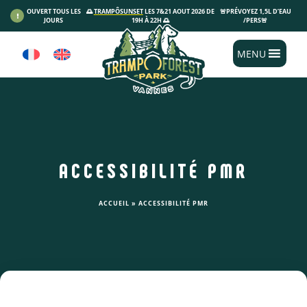
Panneau de gestion des cookies
OUVERT TOUS LES
🌅
TRAMPÔSUNSET
LES 7&21 AOUT 2026 DE
🚨PRÉVOYEZ 1,5L D’EAU
JOURS
19H À 22H 🌅
/PERS🚨
MENU
ACCESSIBILITÉ PMR
ACCUEIL
»
ACCESSIBILITÉ PMR