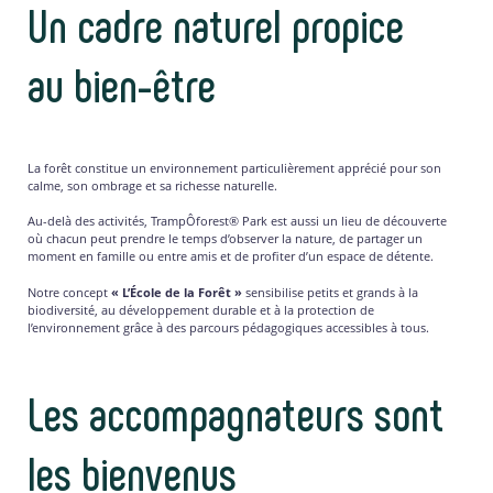
Un cadre naturel propice
au bien-être
La forêt constitue un environnement particulièrement apprécié pour son
calme, son ombrage et sa richesse naturelle.
Au-delà des activités, TrampÔforest® Park est aussi un lieu de découverte
où chacun peut prendre le temps d’observer la nature, de partager un
moment en famille ou entre amis et de profiter d’un espace de détente.
Notre concept
« L’École de la Forêt »
sensibilise petits et grands à la
biodiversité, au développement durable et à la protection de
l’environnement grâce à des parcours pédagogiques accessibles à tous.
Les accompagnateurs sont
les bienvenus