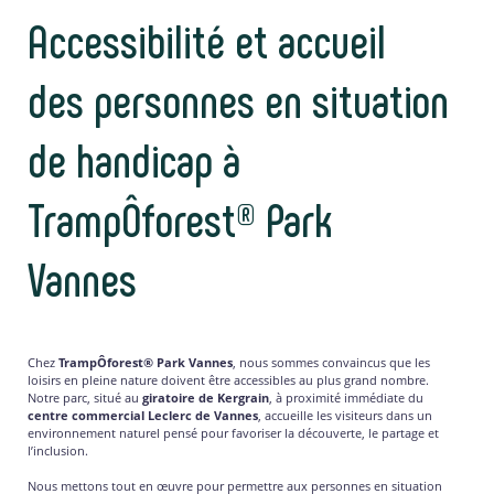
Accessibilité et accueil
des personnes en situation
de handicap à
TrampÔforest® Park
Vannes
Chez
TrampÔforest® Park Vannes
, nous sommes convaincus que les
loisirs en pleine nature doivent être accessibles au plus grand nombre.
Notre parc, situé au
giratoire de Kergrain
, à proximité immédiate du
centre commercial Leclerc de Vannes
, accueille les visiteurs dans un
environnement naturel pensé pour favoriser la découverte, le partage et
l’inclusion.
Nous mettons tout en œuvre pour permettre aux personnes en situation