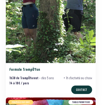
Formule TrampÔ’fun
1h30
de TrampÔforest
– dès 5 ans
+ 1h d’activité au choix
14 à
18€ / pers
CONTACT
FORMULE FUN DAY
TABLE PRIVATISEE