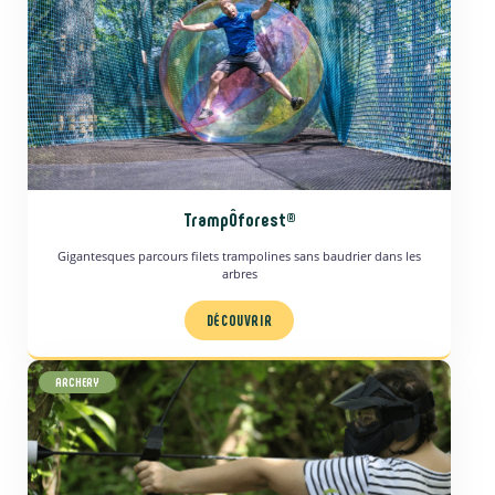
TrampÔforest®
Gigantesques parcours filets trampolines sans baudrier dans les
arbres
DÉCOUVRIR
ARCHERY