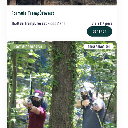
Formule TrampÔforest
1h30
de TrampÔforest
– dès 2 ans
7 à 9€ / pers
CONTACT
FORMULE TRAMPÔ’FUN
TABLE PRIVATISEE