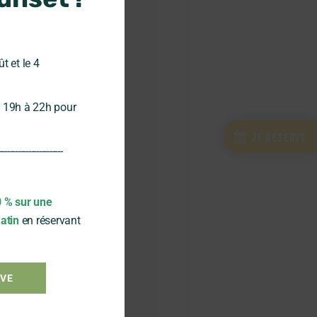
ût et le 4
 19h à 22h pour
JE RÉSERVE
------------------------
0 % sur une
atin
en réservant
RVE