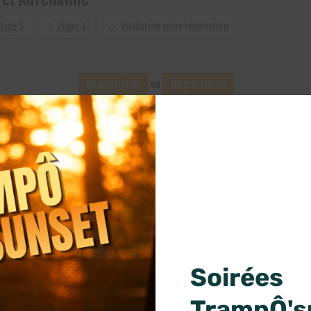
Soirées
TrampÔ'su