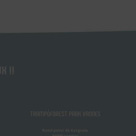
X !!
TRAMPÔFOREST PARK VANNES
Rond point de Kergrain
56000 vannes