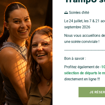
🌅 Soirées d'été
Le 24 juillet, les 7 & 21 ao
septembre 2026
Nous vous accueillons de
une soirée conviviale !
----------------------------------------------
Bon à savoir :
Profitez également de
-1
sélection de départs le m
directement en ligne !!!
JE RÉSE