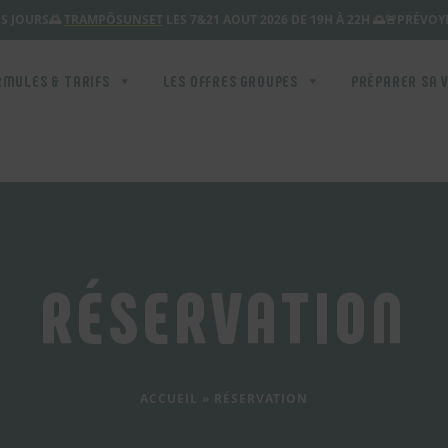
S JOURS
🌅
TRAMPÔSUNSET
LES 7&21 AOUT 2026 DE 19H À 22H 🌅
🚨PRÉVOYE
RMULES & TARIFS
LES OFFRES GROUPES
PRÉPARER SA V
RÉSERVATION
ACCUEIL
»
RÉSERVATION