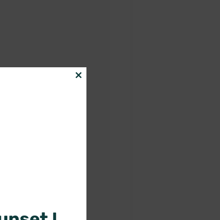
Close
this
module
nset !