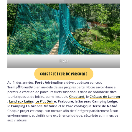
Filets
CONSTRUCTEUR DE PARCOURS
Au fil des années,
Forêt Adrénaline
a développé son concept
TrampÔforest®
bien au-delà de ses propres parcs. Notre savoir-faire a
permis la création de parcours filets suspendus dans de nombreux sites
touristiques et de loisirs, parmi lesquels
Kingoland
,
le
Château de Laniron
,
Land aux Lutin
s
,
Le P’tit Délir
e
,
Prabouré
, le
Sarzeau Camping Lodge
,
le
Camping La Grande Métairie
et le
Parc Zoologique Terre de Nataé
.
Chaque projet est conçu sur mesure afin de s’intégrer parfaitement à son
environnement et d’offrir une expérience ludique, sécurisée et immersive
aux visiteurs.