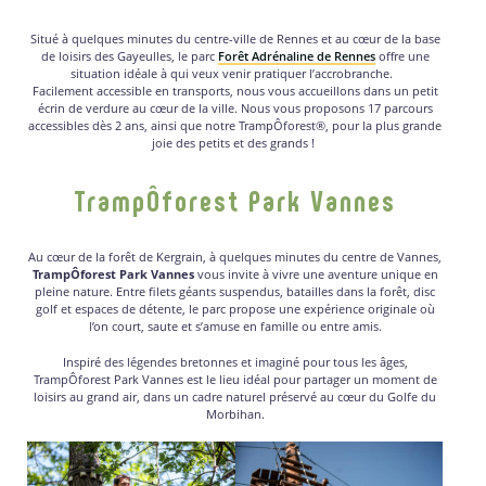
Situé à quelques minutes du centre-ville de Rennes et au cœur de la base
de loisirs des Gayeulles, le parc
Forêt Adrénaline de Rennes
offre une
situation idéale à qui veux venir pratiquer l’accrobranche.
Facilement accessible en transports, nous vous accueillons dans un petit
écrin de verdure au cœur de la ville. Nous vous proposons 17 parcours
accessibles dès 2 ans, ainsi que notre TrampÔforest®, pour la plus grande
joie des petits et des grands !
TrampÔforest Park Vannes
Au cœur de la forêt de Kergrain, à quelques minutes du centre de Vannes,
TrampÔforest Park Vannes
vous invite à vivre une aventure unique en
pleine nature. Entre filets géants suspendus, batailles dans la forêt, disc
golf et espaces de détente, le parc propose une expérience originale où
l’on court, saute et s’amuse en famille ou entre amis.
Inspiré des légendes bretonnes et imaginé pour tous les âges,
TrampÔforest Park Vannes est le lieu idéal pour partager un moment de
loisirs au grand air, dans un cadre naturel préservé au cœur du Golfe du
Morbihan.