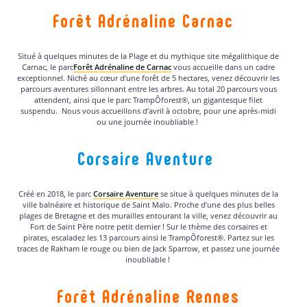
Forêt Adrénaline Carnac
Situé à quelques minutes de la Plage et du mythique site mégalithique de
Carnac, le parc
Forêt Adrénaline de Carnac
vous accueille dans un cadre
exceptionnel. Niché au cœur d’une forêt de 5 hectares, venez découvrir les
parcours aventures sillonnant entre les arbres. Au total 20 parcours vous
attendent, ainsi que le parc TrampÔforest®, un gigantesque filet
suspendu. Nous vous accueillons d’avril à octobre, pour une après-midi
ou une journée inoubliable !
Corsaire Aventure
Créé en 2018, le parc
Corsaire Aventure
se situe à quelques minutes de la
ville balnéaire et historique de Saint Malo. Proche d’une des plus belles
plages de Bretagne et des murailles entourant la ville, venez découvrir au
Fort de Saint Père notre petit dernier ! Sur le thème des corsaires et
pirates, escaladez les 13 parcours ainsi le TrampÔforest®. Partez sur les
traces de Rakham le rouge ou bien de Jack Sparrow, et passez une journée
inoubliable !
Forêt Adrénaline Rennes