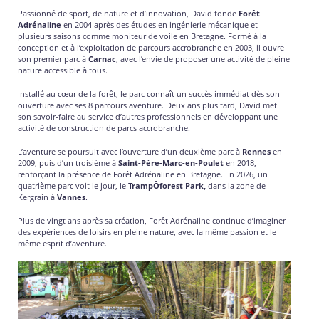
Passionné de sport, de nature et d’innovation, David fonde
Forêt
Adrénaline
en 2004 après des études en ingénierie mécanique et
plusieurs saisons comme moniteur de voile en Bretagne. Formé à la
conception et à l’exploitation de parcours accrobranche en 2003, il ouvre
son premier parc à
Carnac
, avec l’envie de proposer une activité de pleine
nature accessible à tous.
Installé au cœur de la forêt, le parc connaît un succès immédiat dès son
ouverture avec ses 8 parcours aventure. Deux ans plus tard, David met
son savoir-faire au service d’autres professionnels en développant une
activité de construction de parcs accrobranche.
L’aventure se poursuit avec l’ouverture d’un deuxième parc à
Rennes
en
2009, puis d’un troisième à
Saint-Père-Marc-en-Poulet
en 2018,
renforçant la présence de Forêt Adrénaline en Bretagne. En 2026, un
quatrième parc voit le jour, le
TrampÔforest Park,
dans la zone de
Kergrain à
Vannes
.
Plus de vingt ans après sa création, Forêt Adrénaline continue d’imaginer
des expériences de loisirs en pleine nature, avec la même passion et le
même esprit d’aventure.