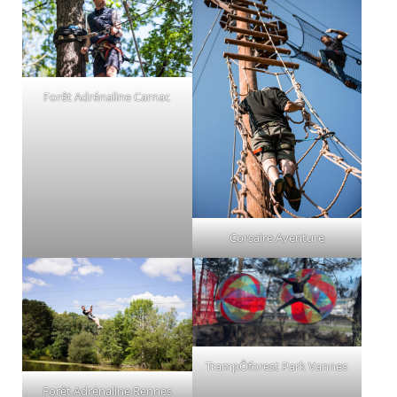
Forêt Adrénaline Carnac
Corsaire Aventure
TrampÔforest Park Vannes
Forêt Adrénaline Rennes