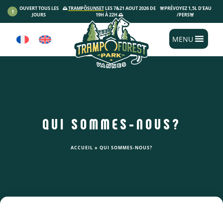
Panneau de gestion des cookies
OUVERT TOUS LES
🌅
TRAMPÔSUNSET
LES 7&21 AOUT 2026 DE
🚨PRÉVOYEZ 1,5L D’EAU
JOURS
19H À 22H 🌅
/PERS🚨
MENU
QUI SOMMES-NOUS?
ACCUEIL
»
QUI SOMMES-NOUS?