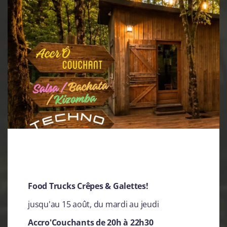
PARC ACCROBRANCHE &
Food Trucks Crêpes & Galettes!
MULTI-LOISIRS FORÊT
jusqu'au 15 août, du mardi au jeudi
ADRÉNALINE CARNAC
Accro'Couchants de 20h à 22h30