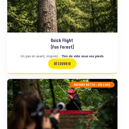
Quick Flight
(Fun Forest)
Un pas en avant, inspirez…
15m de vide sous vos pieds
.
DÉCOUVRIR
ARCHERY BATTLE
– DÈS 6 ANS