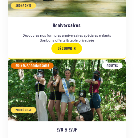
2H00 À 3H30
Anniversaires
Découvrez nos formules anniversaires spéciales enfants
Bonbons offerts & table privatisée
DÉCOUVRIR
EVG & EVJF / ANNIVERSAIRE
ADULTES
2H00 À 3H30
EVG & EVJF