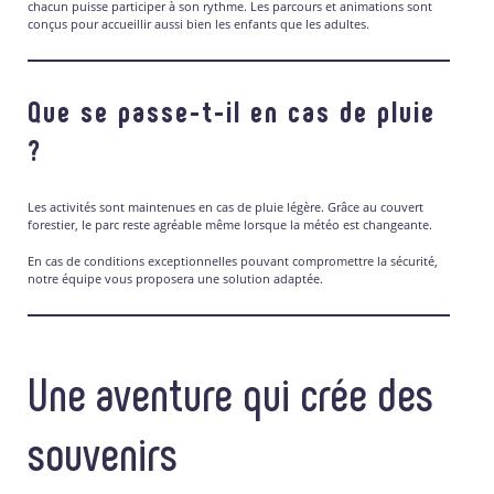
chacun puisse participer à son rythme. Les parcours et animations sont
conçus pour accueillir aussi bien les enfants que les adultes.
Que se passe-t-il en cas de pluie
?
Les activités sont maintenues en cas de pluie légère. Grâce au couvert
forestier, le parc reste agréable même lorsque la météo est changeante.
En cas de conditions exceptionnelles pouvant compromettre la sécurité,
notre équipe vous proposera une solution adaptée.
Une aventure qui crée des
souvenirs