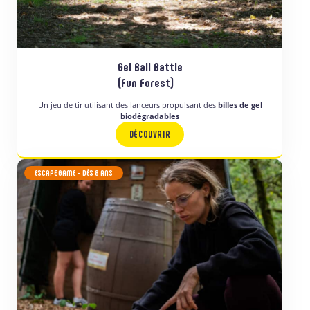
Gel Ball Battle
(Fun Forest)
Un jeu de tir utilisant des lanceurs propulsant des
billes de gel
biodégradables
DÉCOUVRIR
ESCAPE GAME
– DÈS 8 ANS