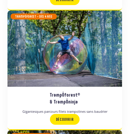
TRAMPÔFOREST
– DÈS 4 ANS
TrampÔforest®
& TrampÔninja
Gigantesques parcours filets trampolines sans baudrier
DÉCOUVRIR