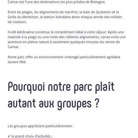
Carnac est l’une des destinations les plus prisées de Bretagne.
Entre les plages, les alignements de menhirs, la baie de Quiberon et le
Golfe du Morbihan, la station balnéaire attire chaque année des milliers
de visiteurs.
Forêt Adrénaline constitue le complément idéal à votre séjour: Après une
matinée à la plage ou une visite des célèbres alignements, venez vivre une
aventure en pleine nature à seulement quelques minutes du centre de
Carnac.
Notre parc offre un environnement ombragé particulièrement agréable
durant l’été.
Pourquoi notre parc plaît
autant aux groupes ?
Les groupes apprécient particulièrement :
✔ le grand choix d’activités ;