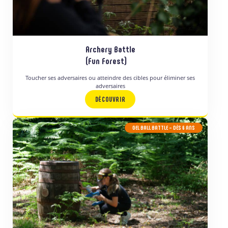
Archery Battle
(Fun Forest)
Toucher ses adversaires ou atteindre des cibles pour éliminer ses
adversaires
DÉCOUVRIR
GEL BALL BATTLE
– DÈS 6 ANS