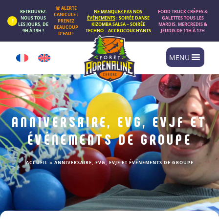
Panneau de gestion des cookies
🚨 ALERTE
RETROUVEZ-
NE MANQUEZ PAS NOS
FOOD TRUCK CRÊPES &
CANICULE :
NOUS TOUS
ÉVÉNEMENTS
: SOIRÉE DANSE
GALETTES TOUS LES
PRENEZ
LES JOURS, DE
KIZOMBA SALSA – SOIRÉE
MARDIS, MERCREDIS &
BEAUCOUP
9H À 19H !
TECHNO – ACCROCOUCH’ANTS
JEUDIS DE 11H À 17H
D’EAU !
MENU
ANNIVERSAIRE, EVG, EVJF ET
ÉVÉNEMENTS DE GROUPE
ACCUEIL
»
ANNIVERSAIRE, EVG, EVJF ET ÉVÉNEMENTS DE GROUPE