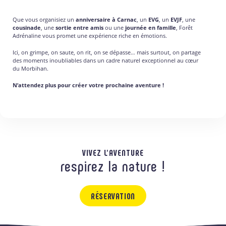
Que vous organisiez un
anniversaire à Carnac
, un
EVG
, un
EVJF
, une
cousinade
, une
sortie entre amis
ou une
journée en famille
, Forêt
Adrénaline vous promet une expérience riche en émotions.
Ici, on grimpe, on saute, on rit, on se dépasse… mais surtout, on partage
des moments inoubliables dans un cadre naturel exceptionnel au cœur
du Morbihan.
N’attendez plus pour créer votre prochaine aventure !
VIVEZ L'AVENTURE
respirez la nature !
RÉSERVATION