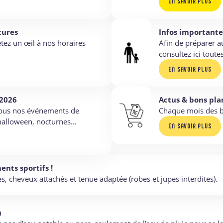
EN SAVOIR PLUS
tures
Infos importante
etez un œil à nos horaires
Afin de préparer a
consultez ici toutes
EN SAVOIR PLUS
2026
Actus & bons pla
ous nos événements de
Chaque mois des b
 halloween, nocturnes…
EN SAVOIR PLUS
nts sportifs !
s, cheveux attachés et tenue adaptée (robes et jupes interdites).
u