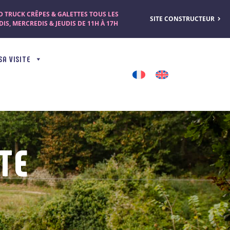
 TRUCK CRÊPES & GALETTES TOUS LES
SITE CONSTRUCTEUR
IS, MERCREDIS & JEUDIS DE 11H À 17H
SA VISITE
TE