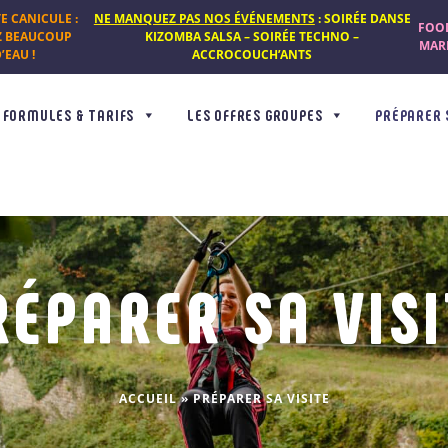
TE CANICULE :
NE MANQUEZ PAS NOS ÉVÉNEMENTS
: SOIRÉE DANSE
FOOD
Z BEAUCOUP
KIZOMBA SALSA – SOIRÉE TECHNO –
MARD
’EAU !
ACCROCOUCH’ANTS
FORMULES & TARIFS
LES OFFRES GROUPES
PRÉPARER 
RÉPARER SA VISI
ACCUEIL
»
PRÉPARER SA VISITE