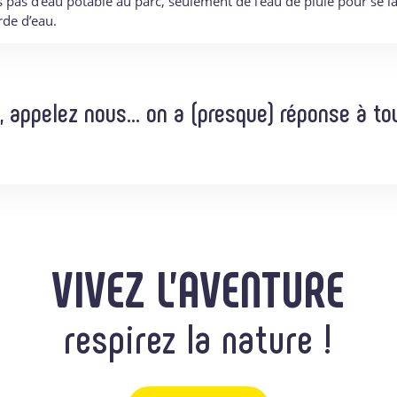
pas d’eau potable au parc, seulement de l’eau de pluie pour se la
de d’eau.
, appelez nous… on a (presque) réponse à t
VIVEZ L'AVENTURE
respirez la nature !