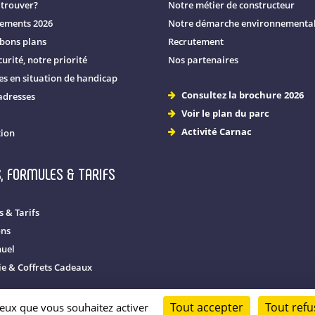
trouver?
Notre métier de constructeur
nements 2026
Notre démarche environnemental
 bons plans
Recrutement
urité, notre priorité
Nos partenaires
s en situation de handicap
Consultez la brochure 2026
adresses
Voir le plan du parc
Activité Carnac
tion
, FORMULES & TARIFS
 & Tarifs
ons
nuel
rie & Coffrets Cadeaux
Tout accepter
Tout refu
 ceux que vous souhaitez activer
é
Plan du site
Mentions légales