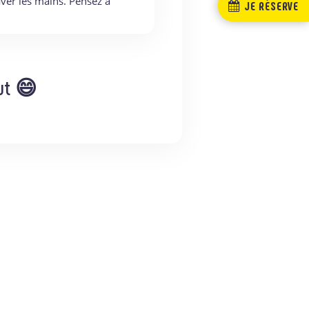
ver les mains. Pensez à
JE RÉSERVE
out 😄