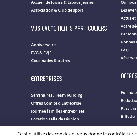
Accueil de loisirs & Espace jeunes
Où nous 
Association & Club de sport
Les évé
Actus et
VOS EVENEMENTS PARTICULIERS
Votre séc
Personne
Bonnes 
Anniversaire
FAQ
EVG & EVJF
Réserva
Cousinades & autres
OFFRES
ENTREPRISES
Formules
Séminaires / Team building
Réducti
Offres Comité d'Entreprise
Pass an
Journée familles entreprises
Billette
Location salle de réunion
Ce site utilise des cookies et vous donne le contrôle sur
NOS PARCS DE LOISIRS
EN BRETAGNE
Politique de confidentialit