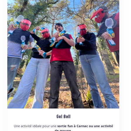
Gel Ball
Une activité idéale pour une
sortie fun à Carnac ou une activité
de groupe
.