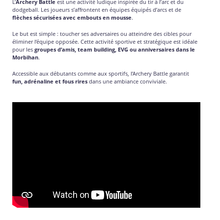
L’
Archery Battle
est une activité ludique inspirée du tir à l’arc et du
dodgeball. Les joueurs s’affrontent en équipes équipés d’arcs et de
flèches sécurisées avec embouts en mousse
.
Le but est simple : toucher ses adversaires ou atteindre des cibles pour
éliminer l’équipe opposée. Cette activité sportive et stratégique est idéale
pour les
groupes d’amis, team building, EVG ou anniversaires dans le
Morbihan
.
Accessible aux débutants comme aux sportifs, l’Archery Battle garantit
fun, adrénaline et fous rires
dans une ambiance conviviale.