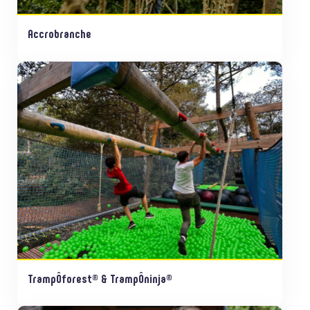
Accrobranche
TrampÔforest® & TrampÔninja®