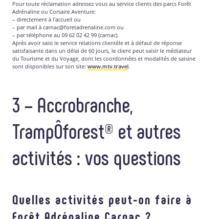
Pour toute réclamation adressez vous au service clients des parcs Forêt
Adrénaline ou Corsaire Aventure:
– directement à l’accueil ou
– par mail à carnac@foretadrenaline.com ou
– par téléphone au 09 62 02 42 99 (carnac).
Après avoir saisi le service relations clientèle et à défaut de réponse
satisfaisante dans un délai de 60 jours, le client peut saisir le médiateur
du Tourisme et du Voyage, dont les coordonnées et modalités de saisine
sont disponibles sur son site:
www.mtv.travel
.
3 – Accrobranche,
TrampÔforest® et autres
activités : vos questions
Quelles activités peut-on faire à
Forêt Adrénaline Carnac ?