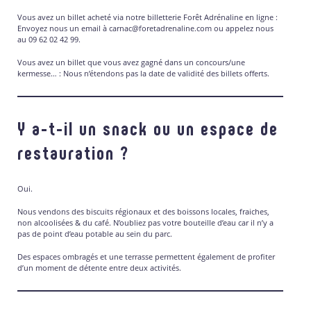
Vous avez un billet acheté via notre billetterie Forêt Adrénaline en ligne :
Envoyez nous un email à carnac@foretadrenaline.com ou appelez nous
au 09 62 02 42 99.
Vous avez un billet que vous avez gagné dans un concours/une
kermesse… : Nous n’étendons pas la date de validité des billets offerts.
Y a-t-il un snack ou un espace de
restauration ?
Oui.
Nous vendons des biscuits régionaux et des boissons locales, fraiches,
non alcoolisées & du café. N’oubliez pas votre bouteille d’eau car il n’y a
pas de point d’eau potable au sein du parc.
Des espaces ombragés et une terrasse permettent également de profiter
d’un moment de détente entre deux activités.