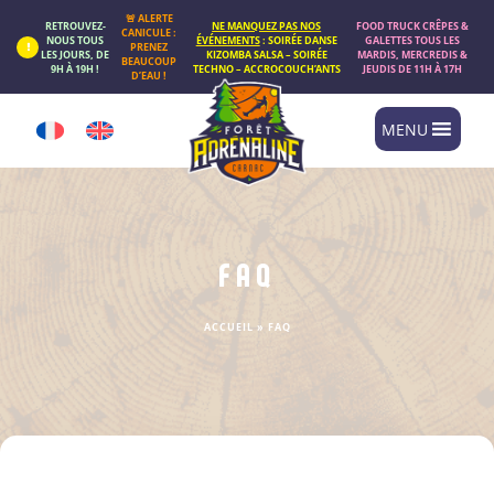
Panneau de gestion des cookies
🚨 ALERTE
RETROUVEZ-
NE MANQUEZ PAS NOS
FOOD TRUCK CRÊPES &
CANICULE :
NOUS TOUS
ÉVÉNEMENTS
: SOIRÉE DANSE
GALETTES TOUS LES
PRENEZ
LES JOURS, DE
KIZOMBA SALSA – SOIRÉE
MARDIS, MERCREDIS &
BEAUCOUP
9H À 19H !
TECHNO – ACCROCOUCH’ANTS
JEUDIS DE 11H À 17H
D’EAU !
MENU
FAQ
ACCUEIL
»
FAQ