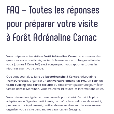
FAQ – Toutes les réponses
pour préparer votre visite
à Forêt Adrénaline Carnac
Vous préparez votre visite à
Forêt Adrénaline Carnac
et vous avez des
questions sur nos activités, les tarifs, la réservation ou l’organisation de
votre journée ? Cette FAQ a été conçue pour vous apporter toutes les
réponses avant votre venue.
Que vous souhaitiez faire de
l’accrobranche à Carnac
, découvrir le
TrampÔforest®
, organiser un
anniversaire enfant
, un
EVG
, un
EVJF
, un
team building
, une
sortie scolaire
ou simplement passer une journée en
famille dans le Morbihan, vous trouverez ici toutes les informations utiles.
Vous découvrirez également nos conseils pour choisir l’activité la plus
adaptée selon l’âge des participants, connaître les conditions de sécurité,
préparer votre équipement, profiter de nos services sur place ou encore
organiser votre visite pendant vos vacances en Bretagne.