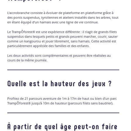
L’accrobranche consiste à évoluer de plateforme en plateforme grâce à
des ponts suspendus, tyroliennes et ateliers installés dans les arbres, tout
en étant équipé d’un harnais avec une ligne de vie continue.
Le TrampÔforest® est une expérience différente : il s’agit de grands filets
suspendus dans lesquels petits et grands peuvent marcher, courir, sauter
comme un kangourou et jouer librement, sans harnais. Cette activité est
particulièrement appréciée des familles et des enfants.
Les deux activités sont complémentaires et peuvent être réalisées au
cours de la même journée.
Quelle est la hauteur des jeux ?
Profitez de 21 parcours aventure de 1m à 17m de haut ou bien d’un parc
TrampÔforest® jusqu’à 10m de hauteur (parcours filets sans baudrier).
À partir de quel âge peut-on faire