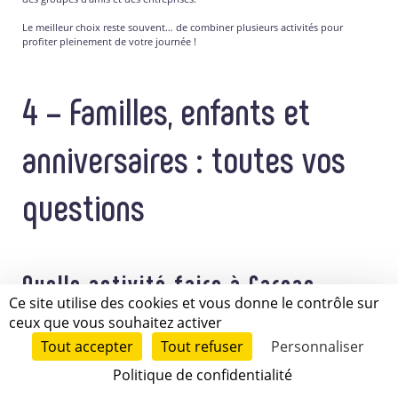
Le meilleur choix reste souvent… de combiner plusieurs activités pour
profiter pleinement de votre journée !
4 – Familles, enfants et
anniversaires : toutes vos
questions
Quelle activité faire à Carnac
Ce site utilise des cookies et vous donne le contrôle sur
avec des enfants ?
ceux que vous souhaitez activer
Tout accepter
Tout refuser
Personnaliser
Forêt Adrénaline Carnac est une destination idéale pour partager une
Politique de confidentialité
JE RÉSERVE
journée en famille. Notre parc propose plusieurs activités adaptées aux
enfants, aux adolescents et aux adultes, permettant à chacun de vivre