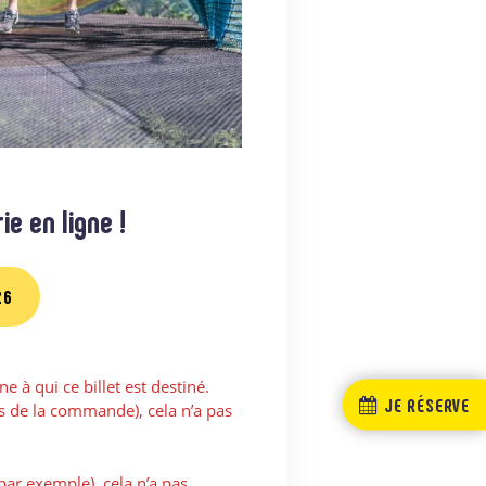
e en ligne !
26
e à qui ce billet est destiné.
JE RÉSERVE
ors de la commande), cela n’a pas
ar exemple), cela n’a pas