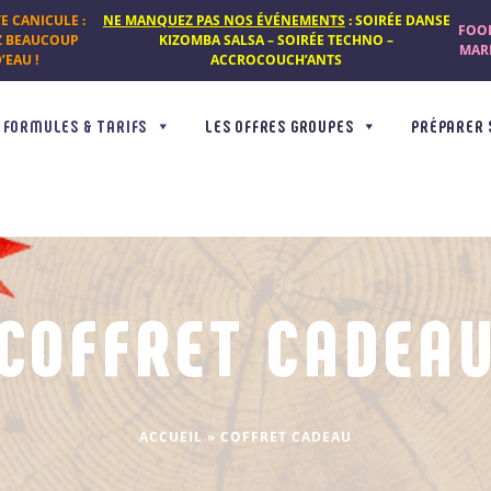
TE CANICULE :
NE MANQUEZ PAS NOS ÉVÉNEMENTS
: SOIRÉE DANSE
FOOD
Z BEAUCOUP
KIZOMBA SALSA – SOIRÉE TECHNO –
MARD
’EAU !
ACCROCOUCH’ANTS
FORMULES & TARIFS
LES OFFRES GROUPES
PRÉPARER 
COFFRET CADEA
ACCUEIL
»
COFFRET CADEAU