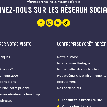
#foretadrenaline & #trampoforest
IVEZ-NOUS SUR LES RÉSEAUX SOCI
ER VOTRE VISITE
L'ENTREPRISE FORÊT ADRÉN
atiques
Notre histoire
s
Nos parcs en Bretagne
trouver?
Notre métier de constructeur
nements 2026
Notre démarche environnemental
 bons plans
Recrutement
urité, notre priorité
Nos partenaires
s en situation de handicap
Consultez la brochure 2026
adresses
Voir le plan du parc