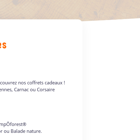
es
écouvrez nos coffrets cadeaux !
ennes, Carnac ou Corsaire
rampÔforest®
r ou Balade nature.