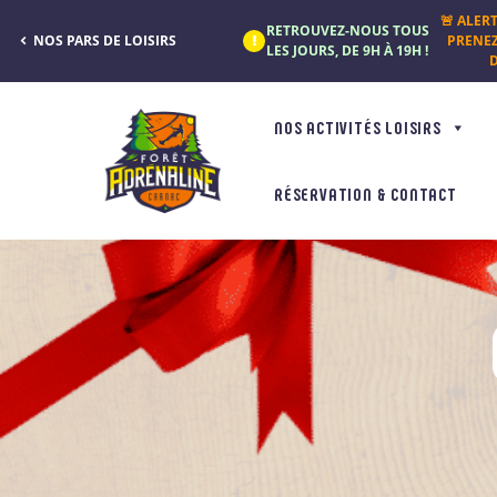
Panneau de gestion des cookies
🚨 ALER
RETROUVEZ-NOUS TOUS
NOS PARS DE LOISIRS
PRENE
LES JOURS, DE 9H À 19H !
D
NOS ACTIVITÉS LOISIRS
RÉSERVATION & CONTACT