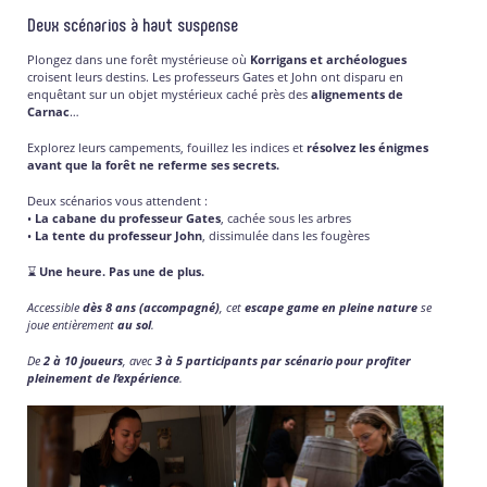
Deux scénarios à haut suspense
Plongez dans une forêt mystérieuse où
Korrigans et archéologues
croisent leurs destins. Les professeurs Gates et John ont disparu en
enquêtant sur un objet mystérieux caché près des
alignements de
Carnac
…
Explorez leurs campements, fouillez les indices et
résolvez les énigmes
avant que la forêt ne referme ses secrets.
Deux scénarios vous attendent :
•
La cabane du professeur Gates
, cachée sous les arbres
•
La tente du professeur John
, dissimulée dans les fougères
⌛
Une heure. Pas une de plus.
Accessible
dès 8 ans (accompagné)
, cet
escape game en pleine nature
se
joue entièrement
au sol
.
De
2 à 10 joueurs
, avec
3 à 5 participants par scénario pour profiter
pleinement de l’expérience
.