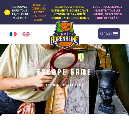
Panneau de gestion des cookies
🚨 ALERTE
RETROUVEZ-
NE MANQUEZ PAS NOS
FOOD TRUCK CRÊPES &
CANICULE :
NOUS TOUS
ÉVÉNEMENTS
: SOIRÉE DANSE
GALETTES TOUS LES
PRENEZ
LES JOURS, DE
KIZOMBA SALSA – SOIRÉE
MARDIS, MERCREDIS &
BEAUCOUP
9H À 19H !
TECHNO – ACCROCOUCH’ANTS
JEUDIS DE 11H À 17H
D’EAU !
MENU
ESCAPE GAME
ACCUEIL
»
ESCAPE GAME