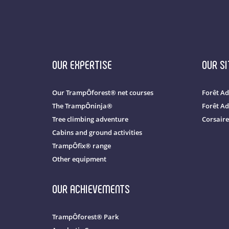
OUR EXPERTISE
OUR SI
Our TrampÔforest® net courses
Forêt Ad
The TrampÔninja®
Forêt Ad
Tree climbing adventure
Corsaire
Cabins and ground activities
TrampÔfix® range
Other equipment
OUR ACHIEVEMENTS
TrampÔforest® Park