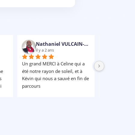
Nathaniel VULCAIN-RUBENS
il y a 2 ans
il y a 2 an
Un grand MERCI à Celine qui a 
e 
été notre rayon de soleil, et à 
 
Kévin qui nous a sauvé en fin de 
 
parcours
l 
.. 
 