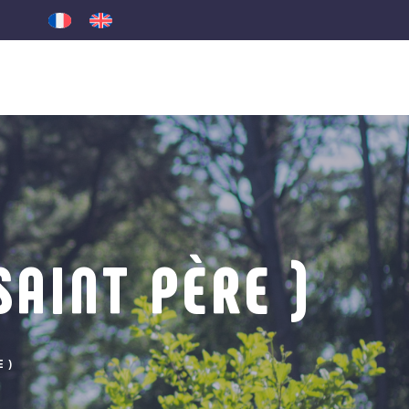
AINT PÈRE )
 )