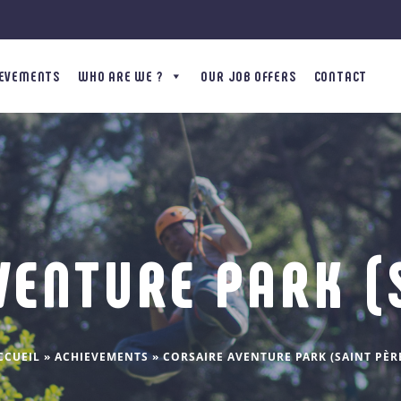
IEVEMENTS
WHO ARE WE ?
OUR JOB OFFERS
CONTACT
VENTURE PARK (S
CCUEIL
»
ACHIEVEMENTS
»
CORSAIRE AVENTURE PARK (SAINT PÈRE