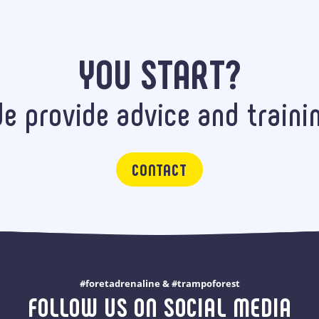
YOU START?
e provide advice and traini
CONTACT
#foretadrenaline & #trampoforest
FOLLOW US ON SOCIAL MEDIA