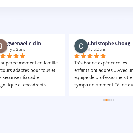
gwenaelle clin
Christophe Chong
il y a 2 ans
il y a 2 ans
 superbe moment en famille 
Très bonne expérience les 
cours adaptés pour tous et 
enfants ont adorés... Avec un
s sécurisés 👍 cadre 
équipe de professionnels très
nifique et encadrents 
sympa notamment Céline qui
fessionnels et bienveillants, 
est un rayon de soleil.... Un 
 recommande
grand merci à elle... Elle est à 
écoute très patiente avec les 
enfants et c est très rassurant.
Encore bravo car nous avons
passé une super journée.