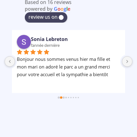
Based on 16 reviews
powered by
G
o
o
g
l
e
review us on
Sonia Lebreton
l’année dernière
Bonjour nous sommes venus hier ma fille et 
P
mon mari on adoré le parc a un grand merci 
pour votre accueil et la sympathie a bientôt