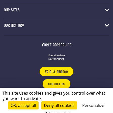
OUR SITES
OUR HISTORY
FORÊT ADRÉNALINE
Fontainebleau
56340 CARNAC
VOIR LE NUMÉRO
CONTACT US
This site uses cookies and gives you control over what
you want to activate
OUR LEISURE PARKS IN BRITTANY
Privacy Policy
OK, accept all
Deny all cookies
Personalize
Sitemap
Legal Notice