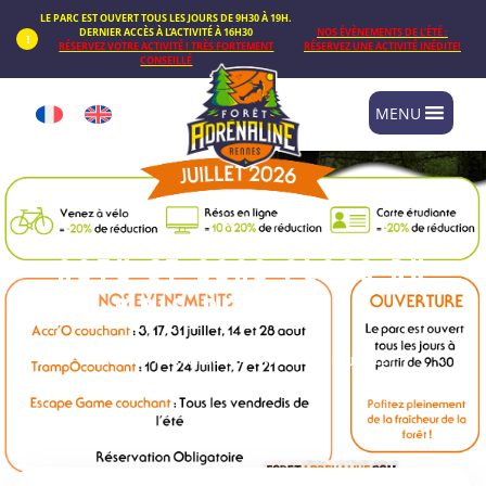
Panneau de gestion des cookies
LE PARC EST OUVERT TOUS LES JOURS DE 9H30 À 19H.
DERNIER ACCÈS À L’ACTIVITÉ À 16H30
NOS ÉVÈNEMENTS DE L’ÉTÉ :
RÉSERVEZ VOTRE ACTIVITÉ ! TRÈS FORTEMENT
RÉSERVEZ UNE ACTIVITÉ INÉDITE!
CONSEILLÉ
MENU
ACTU ET BONS PLANS DU
MOIS DE JUILLET
ACCUEIL
/
ACTU ET BONS PLANS DU MOIS DE JUILLET