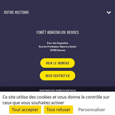
NOTRE HISTOIRE
FORÊT ADRÉNALINE RENNES
Parc des Gayeulles
Rue du Professeur Maurice Audin
35700 Rennes
VOIR LE NUMÉRO
NOUS CONTACTER
NOS PARCS DE LOISIRS
EN BRETAGNE
Politique de confidentialité
Ce site utilise des cookies et vous donne le contrôle sur
Plan du site
ceux que vous souhaitez activer
Mentions légales
Tout accepter
Tout refuser
Personnaliser
© 2026 - conçu par
Lamour du Web