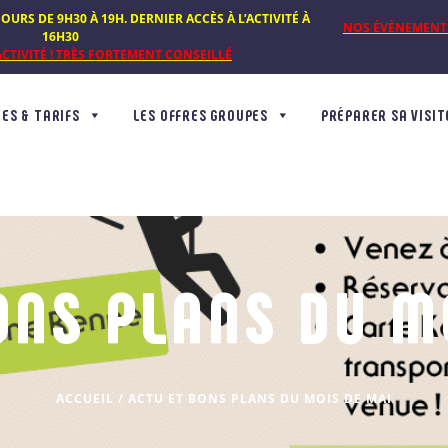
OURS DE 9H30 À 19H. DERNIER ACCÈS À L’ACTIVITÉ À
NOS ÉVÈNEMENTS 
16H30
CTIVITÉ ! TRÈS FORTEMENT CONSEILLÉ
ES & TARIFS
LES OFFRES GROUPES
PRÉPARER SA VISIT
ONS PLANS DU M
ACCUEIL
/
ACTU ET BONS PLANS DU MOIS DE MAI