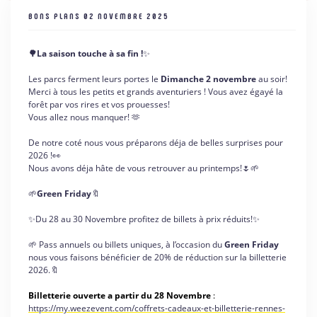
BONS PLANS
02 NOVEMBRE 2025
🌳La saison touche à sa fin !
✨
Les parcs ferment leurs portes le
Dimanche 2 novembre
au soir!
Merci à tous les petits et grands aventuriers ! Vous avez égayé la
forêt par vos rires et vos prouesses!
Vous allez nous manquer! 🫶
De notre coté nous vous préparons déja de belles surprises pour
2026 !👀
Nous avons déja hâte de vous retrouver au printemps!🌷🌱
🌱
Green Friday
🔖
✨Du 28 au 30 Novembre profitez de billets à prix réduits!✨
🌱 Pass annuels ou billets uniques, à l’occasion du
Green Friday
nous vous faisons bénéficier de 20% de réduction sur la billetterie
2026.🔖
Billetterie ouverte a partir du 28 Novembre
:
https://my.weezevent.com/coffrets-cadeaux-et-billetterie-rennes-