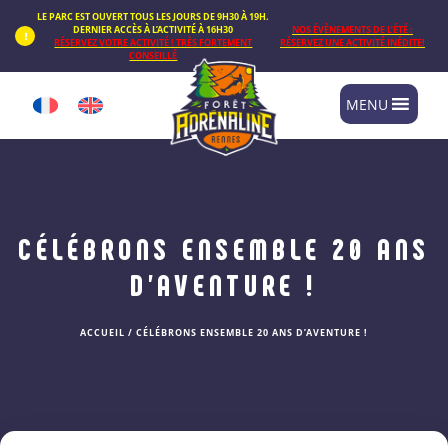
Panneau de gestion des cookies
LE PARC EST OUVERT TOUS LES JOURS DE 9H30 À 19H.
DERNIER ACCÈS À L’ACTIVITÉ À 16H30
NOS ÉVÈNEMENTS DE L’ÉTÉ :
RÉSERVEZ VOTRE ACTIVITÉ ! TRÈS FORTEMENT
RÉSERVEZ UNE ACTIVITÉ INÉDITE!
CONSEILLÉ
MENU
CÉLÉBRONS ENSEMBLE 20 ANS
D’AVENTURE !
ACCUEIL
/
CÉLÉBRONS ENSEMBLE 20 ANS D’AVENTURE !