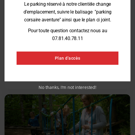
ACTUALITÉS
AVRIL 2026
Le parking réservé à notre clientèle change
d'emplacement, suivre le balisage "parking
Actu et bons plans du mois de Mars
corsaire aventure" ainsi que le plan ci joint.
Découvrez notre nouveau parc TrampÔforestpark à Vannes ! 🌞🎉
Pour toute question contactez nous au
Ouvert depuis le 14 février, venez découvrir une nouvelle aventure,
ludique, sportive, ou on apprends en s’amusant! 🌳Si vous avez un
07.81.40.78.11
pass annuel TrampÔforest (seul ou en option) vous pouvez en
profiter au TrampÔforestpark !! 🤩Pour plus d’informations 🌳Les
nouveautés 2026 🤩🎉La cage des écureuils des Pitchouns…
Plan d'accès
LIRE LA SUITE
No thanks, I'm not interested!