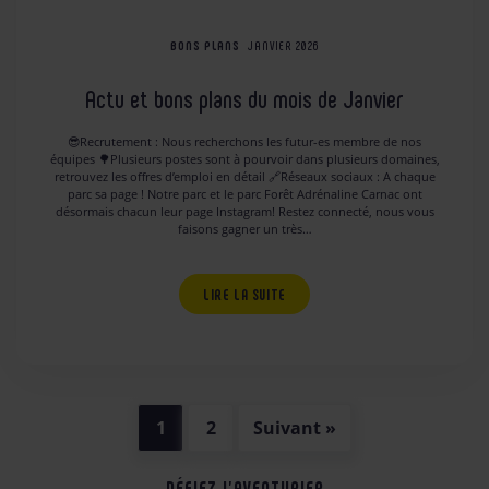
BONS PLANS
JANVIER 2026
Actu et bons plans du mois de Janvier
😎Recrutement : Nous recherchons les futur-es membre de nos
équipes 🌳Plusieurs postes sont à pourvoir dans plusieurs domaines,
retrouvez les offres d’emploi en détail 🔗Réseaux sociaux : A chaque
parc sa page ! Notre parc et le parc Forêt Adrénaline Carnac ont
désormais chacun leur page Instagram! Restez connecté, nous vous
faisons gagner un très…
LIRE LA SUITE
1
2
Suivant »
DÉFIEZ L'AVENTURIER