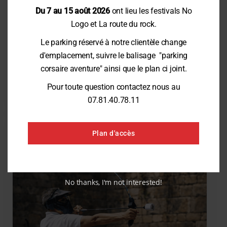
Du 7 au 15 août 2026
ont lieu les festivals No
1H
Logo et La route du rock.
Le parking réservé à notre clientèle change
Course d’Orientation
d'emplacement, suivre le balisage "parking
Dès 10 ans, embarquez à la découverte de la faune et de la flore
corsaire aventure" ainsi que le plan ci joint.
autour du Fort de Saint-Père, une course d’orientation ludique aux
accents corsaires !
Pour toute question contactez nous au
DÉCOUVRIR
07.81.40.78.11
ARCHERY
Plan d'accès
No thanks, I'm not interested!