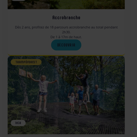
Accrobranche
Dès 2 ans, profitez de 18 parcours accrobranche au total pendant
2h30.
De 1 à 17m de haut.
DÉCOUVRIR
TRAMPÔFOREST
1H30