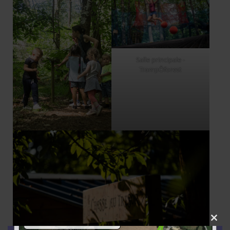
Salle principale -
TrampÔforest
Clo