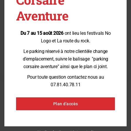
Aventure
Du 7 au 15 août 2026
ont lieu les festivals No
Logo et La route du rock.
Le parking réservé à notre clientèle change
d'emplacement, suivre le balisage "parking
corsaire aventure" ainsi que le plan ci joint.
Pour toute question contactez nous au
07.81.40.78.11
DÉFIEZ L'AVENTURIER
qui sommeille en vous
Plan d'accès
RÉSERVATION