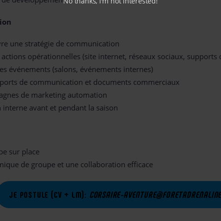
No thanks, I'm not interested!
ion
vre une stratégie de communication
 actions opérationnelles (site internet, réseaux sociaux, supports 
les événements (salons, événements internes)
supports de communication et documents commerciaux
agnes de marketing automation
interne avant et pendant la saison
pe sur place
ique de groupe et une collaboration efficace
JE POSTULE (CV + LM)
:
CORSAIRE-AVENTURE@FORETADRENALIN