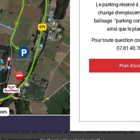
Le parking réservé à 
change d'emplaceme
NNES
(35)
OFFRE D’EMPLOI CARNAC (56)
OFFRE D’EMP
balisage "parking cor
ainsi que le plan
Pour toute question c
OSTULE (CV + LM) SUR «
CORSAIRE-AVENTURE@FORETADRENALINE.
07.81.40.7
Plan d'ac
 communication (H/F)
nt(e), vous aurez pour mission :
jectifs commerciaux
ffiliations avec des structures de loisirs, offices de tourisme, etc.
és de développement