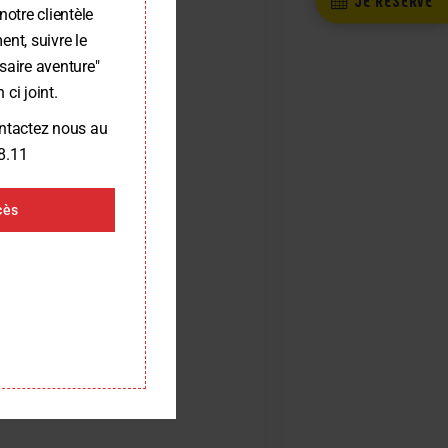
notre clientèle
nt, suivre le
LOI SAINT PÈRE (35)
saire aventure"
 ci joint.
ontactez nous au
COM
«
8.11
cès