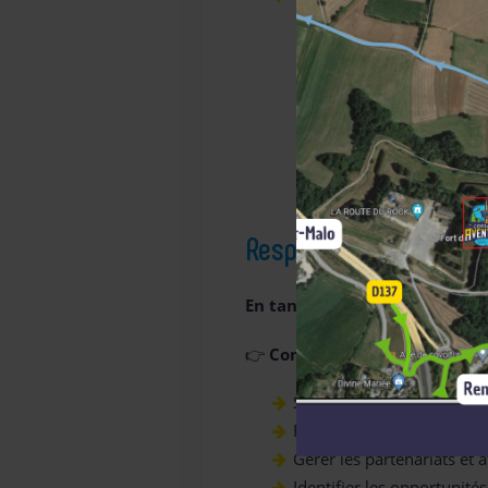
OFFRE D’EMPLOI RE
JE P
Responsable adjoint &
En tant que Responsable Adjoi
👉
Commercial
Suivre et analyser les ob
Réaliser des devis clients
Gérer les partenariats et a
Identifier les opportunit