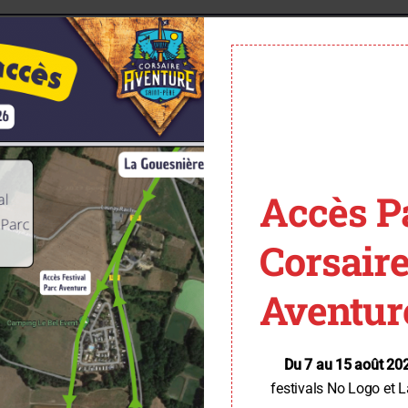
ucteur & Opérateur de Parcours aventure H/
Différents postes à pourvoir (35 et 56)
arcours aventure
, vous aurez pour mission :
Accès P
ce préventive des parcs et de clients extérieurs, travaux de cons
 et amélioration des installations tout en respectant les procédures
Corsair
 global du site (espaces verts, bâtiment…) et du matériel.
ts de l’entreprise et apporterez vos idées pour la création de nou
Aventur
urs aventure
, vous aurez pour mission :
l’accompagnement des clients
Du 7 au 15 août 20
e du respect des règles de sécurité
festivals No Logo et L
fin d’aider les clients