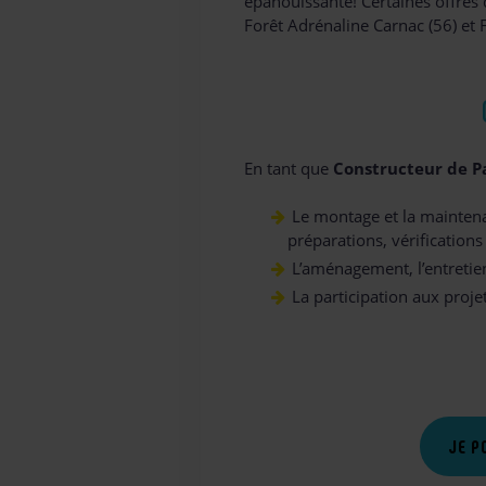
épanouissante! Certaines offres 
Forêt Adrénaline Carnac (56) et 
En tant que
Constructeur de P
Le montage et la maintena
préparations, vérifications
L’aménagement, l’entretien
La participation aux proje
JE P