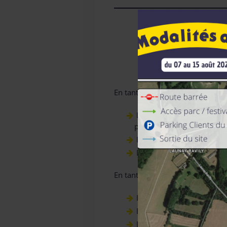
Constr
En tant que
Constructeur de P
Le montage et la maintenan
préparations, vérifications
L’aménagement, l’entretien
La participation aux proje
En tant qu
‘Opérateur de Parco
L’accueil, l’équipement, 
L’explication et le contrôl
L’intervention en hauteur a