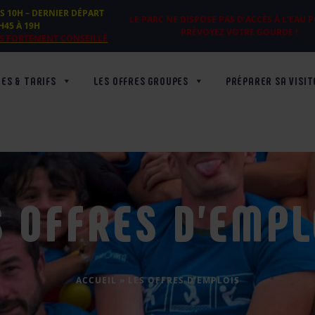
S 10H – DERNIER DÉPART
LE PARC NE DISPOSE PAS D’ACCÈS À L’EAU 
3H45 À 19H
PRÉVOYEZ VOTRE GOURDE !
RÈS FORTEMENT CONSEILLÉ
ES & TARIFS
LES OFFRES GROUPES
PRÉPARER SA VISIT
S OFFRES D’EMPL
ACCUEIL
»
LES OFFRES D’EMPLOIS