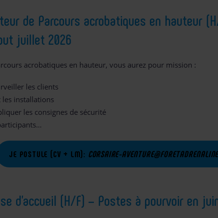
ateur de Parcours acrobatiques en hauteur (H
but juillet 2026
arcours acrobatiques en hauteur, vous aurez pour mission :
rveiller les clients
 les installations
pliquer les consignes de sécurité
participants…
JE POSTULE (CV + LM):
CORSAIRE-AVENTURE@FORETADRENALIN
se d’accueil (H/F) – Postes à pourvoir en jui