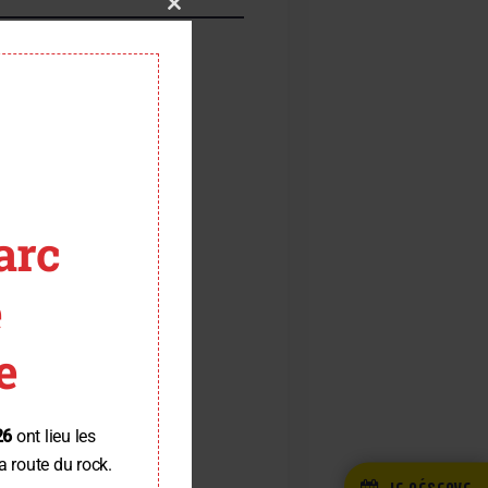
Close
this
module
F – CDD
arc
truction, travaux de
 et les règles de sécurité
e
veaux parcours.
e
26
ont lieu les
a route du rock.
JE RÉSERVE