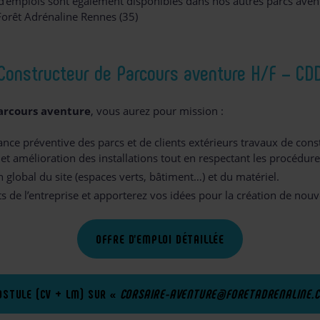
d’emplois sont également disponibles dans nos autres parcs aventur
Forêt Adrénaline Rennes (35)
Constructeur de Parcours aventure H/F – CD
arcours aventure
, vous aurez pour mission :
nce préventive des parcs et de clients extérieurs travaux de cons
 et amélioration des installations tout en respectant les procédures
 global du site (espaces verts, bâtiment…) et du matériel.
ts de l’entreprise et apporterez vos idées pour la création de nou
OFFRE D’EMPLOI DÉTAILLÉE
OSTULE (CV + LM) SUR «
CORSAIRE-AVENTURE@FORETADRENALINE.