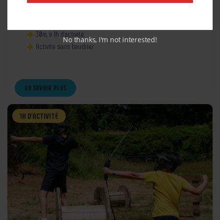
TrampÔforest
Un trampoline au sommet!
30m, à 1h d’activité
No thanks, I'm not interested!
Activité sans baudrier
EN SAVOIR PLUS
1H D’ACTIVITÉ