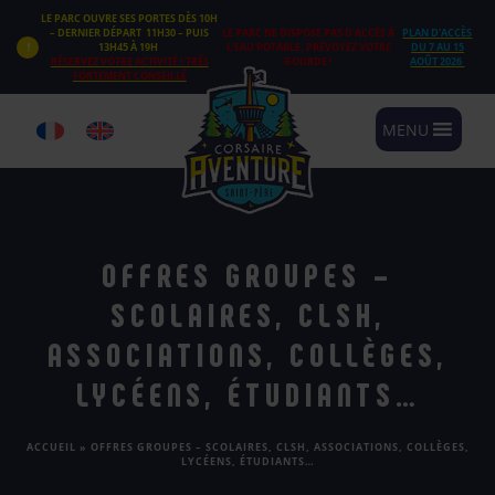
Panneau de gestion des cookies
LE PARC OUVRE SES PORTES DÈS 10H
– DERNIER DÉPART 11H30 – PUIS
LE PARC NE DISPOSE PAS D’ACCÈS À
PLAN D’ACCÈS
13H45 À 19H
L’EAU POTABLE, PRÉVOYEZ VOTRE
DU 7 AU 15
RÉSERVEZ VOTRE ACTIVITÉ ! TRÈS
GOURDE !
AOÛT 2026
FORTEMENT CONSEILLÉ
MENU
OFFRES GROUPES –
SCOLAIRES, CLSH,
ASSOCIATIONS, COLLÈGES,
LYCÉENS, ÉTUDIANTS…
ACCUEIL
»
OFFRES GROUPES – SCOLAIRES, CLSH, ASSOCIATIONS, COLLÈGES,
LYCÉENS, ÉTUDIANTS…