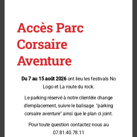
Accès Parc
Corsaire
DE 13H30 À 18H
Aventure
Pâques au parc – du 4 au 6 avril
Chasse aux oeufs en pleine forêt
Du 7 au 15 août 2026
ont lieu les festivals No
Pass annuels & Entrées gratuites à gagner.
Logo et La route du rock.
Événement réservé à nos clients
Je réserve
Le parking réservé à notre clientèle change
d'emplacement, suivre le balisage "parking
DIMANCHE 12 AVRIL
JOURNÉE DES LOISIRS
corsaire aventure" ainsi que le plan ci joint.
Pour toute question contactez nous au
07.81.40.78.11