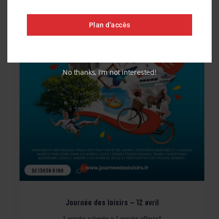
Plan d'accès
No thanks, I'm not interested!
DE 13H30 À 18H
Journée des loisirs – 12 avril
1 entrée achetée = 1 entrée offerte*