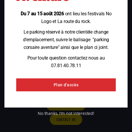
SCHOOL AND LEISURE CENTER OFFERS - COMPANIES - EVENTS
Du 7 au 15 août 2026
ont lieu les festivals No
Logo et La route du rock.
PRACTICAL INFORMATION
Le parking réservé à notre clientèle change
d'emplacement, suivre le balisage "parking
OUR HISTORY
corsaire aventure" ainsi que le plan ci joint.
Pour toute question contactez nous au
07.81.40.78.11
CORSAIRE AVENTURE SAINT-PÈRE
Corsaire Aventure
Plan d'accès
Fort de Saint Père
35430 Saint Père
VOIR LE NUMÉRO
No thanks, I'm not interested!
CONTACT US