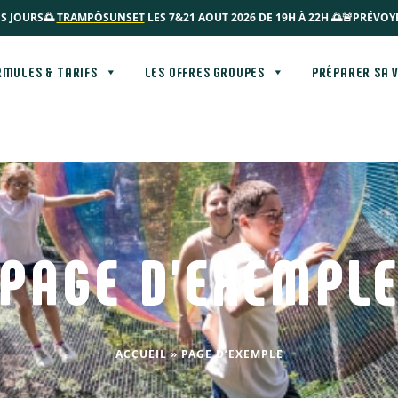
S JOURS
🌅
TRAMPÔSUNSET
LES 7&21 AOUT 2026 DE 19H À 22H 🌅
🚨PRÉVOYE
RMULES & TARIFS
LES OFFRES GROUPES
PRÉPARER SA V
PAGE D’EXEMPL
ACCUEIL
»
PAGE D’EXEMPLE