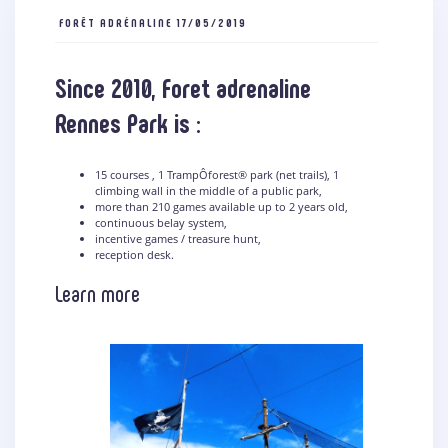
FORÊT ADRÉNALINE
17/05/2019
Since 2010, Foret adrenaline
Rennes Park is
:
15 courses , 1 TrampÔforest® park (net trails), 1
climbing wall in the middle of a public park,
more than 210 games available up to 2 years old,
continuous belay system,
incentive games / treasure hunt,
reception desk.
Learn more