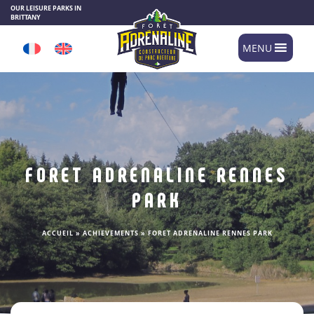
Cookies management panel
OUR LEISURE PARKS IN
BRITTANY
MENU
FORET ADRENALINE RENNES
PARK
ACCUEIL
»
ACHIEVEMENTS
»
FORET ADRENALINE RENNES PARK