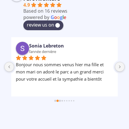
4.9
Based on 16 reviews
powered by
G
o
o
g
l
e
review us on
Sonia Lebreton
l’année dernière
Bonjour nous sommes venus hier ma fille et 
P
mon mari on adoré le parc a un grand merci 
pour votre accueil et la sympathie a bientôt