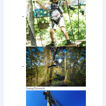
TrampÔforest®