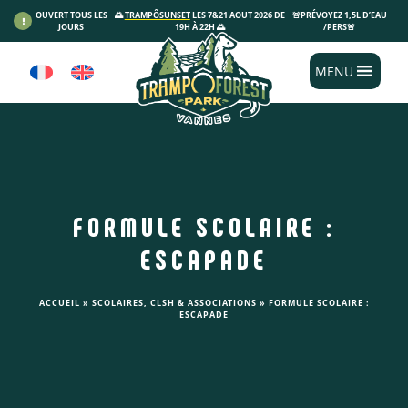
Panneau de gestion des cookies
OUVERT TOUS LES
🌅
TRAMPÔSUNSET
LES 7&21 AOUT 2026 DE
🚨PRÉVOYEZ 1,5L D’EAU
JOURS
19H À 22H 🌅
/PERS🚨
MENU
FORMULE SCOLAIRE :
ESCAPADE
ACCUEIL
»
SCOLAIRES, CLSH & ASSOCIATIONS
»
FORMULE SCOLAIRE :
ESCAPADE