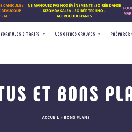
TE CANICULE :
NE MANQUEZ PAS NOS ÉVÉNEMENTS
: SOIRÉE DANSE
FOOD
Z BEAUCOUP
KIZOMBA SALSA – SOIRÉE TECHNO –
MARD
’EAU !
ACCROCOUCH’ANTS
FORMULES & TARIFS
LES OFFRES GROUPES
PRÉPARER 
TUS ET BONS PL
ACCUEIL
»
BONS PLANS