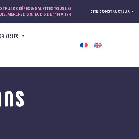
 TRUCK CRÊPES & GALETTES TOUS LES
SITE CONSTRUCTEUR
IS, MERCREDIS & JEUDIS DE 11H À 17H
SA VISITE
ANS