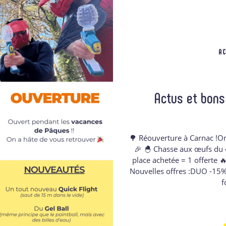
AC
Actus et bons 
🌳 Réouverture à Carnac !O
🎉 🐣 Chasse aux œufs du 4
place achetée = 1 offerte 
Nouvelles offres :DUO -15%
f