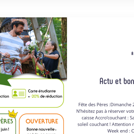
A
Actu et bon
Fête des Pères :Dimanche 21
N’hésitez pas à réserver vot
caisse Accro’couchant : S
soleil couchant ! Attention r
Week end : O