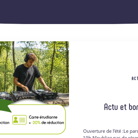
AC
Actu et bo
Ouverture de l’été :Le parc
19h.N’oubliez pas de réser