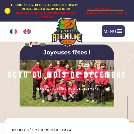
Panneau de gestion des cookies
LE PARC EST OUVERT TOUS LES JOURS DE 9H30 À 19H.
DERNIER ACCÈS À L’ACTIVITÉ À 16H30
NOS ÉVÈNEMENTS DE L’ÉTÉ :
RÉSERVEZ VOTRE ACTIVITÉ ! TRÈS FORTEMENT
RÉSERVEZ UNE ACTIVITÉ INÉDITE!
CONSEILLÉ
MENU
ACTU DU MOIS DE DÉCEMBRE
ACCUEIL
/
ACTU DU MOIS DE DÉCEMBRE
ACTUALITÉS
29 NOVEMBRE 2024