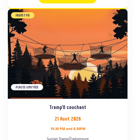
FROM 7 YO
PLACES LIMITÉES
Tramp’O couchant
21 Aout 2026
19.30 PM and 8.30PM
Sunset TrampÔ’adventure