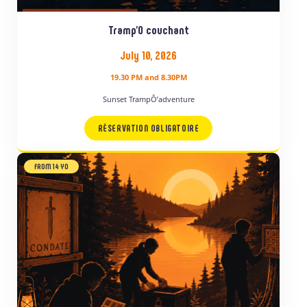
Tramp’O couchant
July 10, 2026
19.30 PM and 8.30PM
Sunset TrampÔ’adventure
RÉSERVATION OBLIGATOIRE
FROM 14 YO