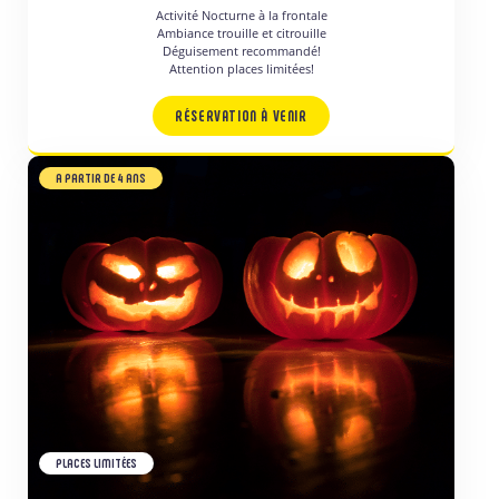
Activité Nocturne à la frontale
Ambiance trouille et citrouille
Déguisement recommandé!
Attention places limitées!
RÉSERVATION À VENIR
A PARTIR DE 4 ANS
PLACES LIMITÉES