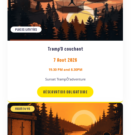
PLACES LIMITÉES
Tramp’O couchant
7 Aout 2026
19.30 PM and 8.30PM
Sunset TrampÔ’adventure
RÉSERVATION OBLIGATOIRE
FROM 14 YO