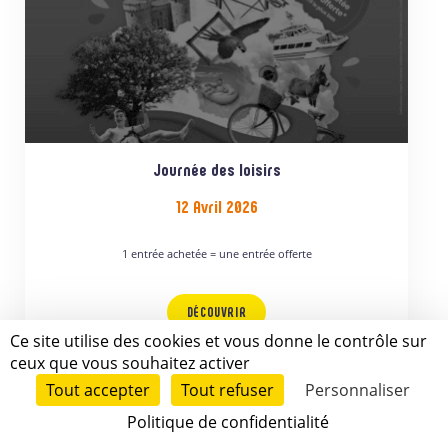
POUR LES CLIENTS DU PARC
Journée des loisirs
12 Avril 2026
1 entrée achetée = une entrée offerte
DÉCOUVRIR
Ce site utilise des cookies et vous donne le contrôle sur
ceux que vous souhaitez activer
Tout accepter
Tout refuser
Personnaliser
Politique de confidentialité
JE RÉSERVE MON ACTIVITÉ!