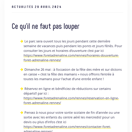
ACTUALITÉS
29 AVRIL 2024
Ce qu’il ne faut pas louper
Le parc sera ouvert tous les jours pendant cette dernière
semaine de vacances puis pendant les ponts et jours fériés. Pour
consulter les jours et horaires d’ouverture c’est par ici
https://www.foretadrenaline.com/rennes/horaires-douverture-
foret-adrenaline-rennes/
Dimanche 26 mai : à l’occasion de la fête des mère et sur dictons
en caisse « c’est la fête des mamans » nous offrons l’entrée à
toutes les mamans pour l’achat d’une entrée enfant !
Réservez en ligne et bénéficiez de réductions sur certains
départs!! par ici :
https://www.foretadrenaline.com/rennes/reservation-en-ligne-
foret-adrenaline-rennes/
Pensez à nous pour votre sortie scolaire de fin d’année ou une
sortie avec les enfants du centre aéré les mercredis! pour un
devis ou plus d’infos c’est ici
https://www.foretadrenaline.com/rennes/contacter-foret-
adrenaline-rennes/