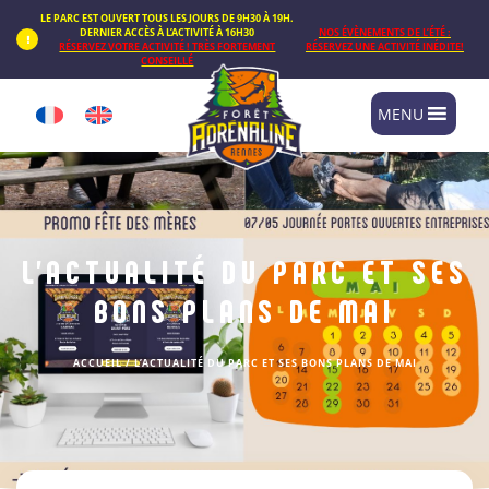
Panneau de gestion des cookies
LE PARC EST OUVERT TOUS LES JOURS DE 9H30 À 19H.
DERNIER ACCÈS À L’ACTIVITÉ À 16H30
NOS ÉVÈNEMENTS DE L’ÉTÉ :
RÉSERVEZ VOTRE ACTIVITÉ ! TRÈS FORTEMENT
RÉSERVEZ UNE ACTIVITÉ INÉDITE!
CONSEILLÉ
MENU
L’ACTUALITÉ DU PARC ET SES
BONS PLANS DE MAI
ACCUEIL
/
L’ACTUALITÉ DU PARC ET SES BONS PLANS DE MAI