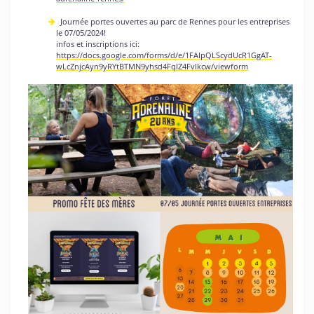
Journée portes ouvertes au parc de Rennes pour les entreprises
le 07/05/2024!
infos et inscriptions ici:
https://docs.google.com/forms/d/e/1FAIpQLScydUcR1GgAT-
wLcZnjcAyn9yRYtBTMN9yhsd4FqIZ4FvIkcw/viewform