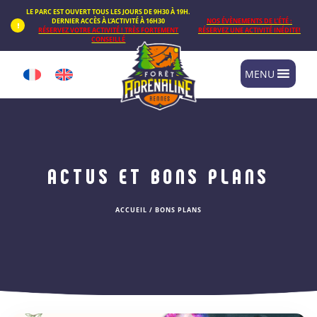
Panneau de gestion des cookies
LE PARC EST OUVERT TOUS LES JOURS DE 9H30 À 19H.
DERNIER ACCÈS À L’ACTIVITÉ À 16H30
NOS ÉVÈNEMENTS DE L’ÉTÉ :
RÉSERVEZ VOTRE ACTIVITÉ ! TRÈS FORTEMENT
RÉSERVEZ UNE ACTIVITÉ INÉDITE!
CONSEILLÉ
MENU
ACTUS ET BONS PLANS
ACCUEIL
/
BONS PLANS