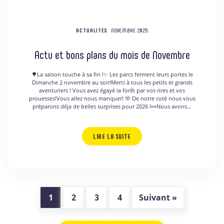
ACTUALITÉS
NOVEMBRE 2025
Actu et bons plans du mois de Novembre
🌳La saison touche à sa fin !✨ Les parcs ferment leurs portes le
Dimanche 2 novembre au soir!Merci à tous les petits et grands
aventuriers ! Vous avez égayé la forêt par vos rires et vos
prouesses!Vous allez nous manquer! 🫶 De notre coté nous vous
préparons déja de belles surprises pour 2026 !👀Nous avons…
LIRE LA SUITE
1
2
3
4
Suivant »