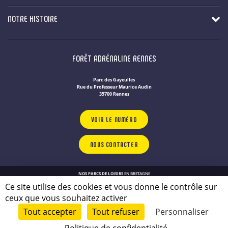
NOTRE HISTOIRE
FORÊT ADRÉNALINE RENNES
Parc des Gayeulles
Rue du Professeur Maurice Audin
35700 Rennes
VOIR LE NUMÉRO
NOUS CONTACTER
NOS PARCS DE LOISIRS
EN BRETAGNE
Politique de confidentialité
Ce site utilise des cookies et vous donne le contrôle sur
Plan du site
ceux que vous souhaitez activer
Mentions légales
Tout accepter
Tout refuser
Personnaliser
© 2026 - conçu par
Lamour du Web